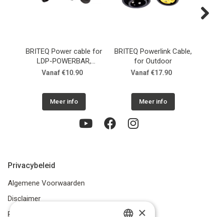
Next
BRITEQ Power cable for
BRITEQ Powerlink Cable,
HI
LDP-POWERBAR,
for Outdoor
COBWASH 50/60TC
CA
Vanaf €10.90
Vanaf €17.90
Meer info
Meer info
Privacybeleid
Algemene Voorwaarden
Disclaimer
×
Privacybeleid