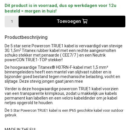
Dit product is in voorraad, dus op werkdagen voor 12u
besteld = morgen in huis!
Toevoegen
Productbeschrijving
De 5 star serie Powercon TRUE1 kabel is vervaardigd van stevige
3G 1,5m
Titanex rubber kabel met een rechte aangesmolten
2
schuko stekker met penaarde ( CEE7/7 ) en een Neutrik
powerCON TRUE1-TOP stekker!
De hoogwaardige Titanex® H07RN-F-kabel met 1,5 mm²
binnengeleiders heeft een mantel van slijtvast rubber en is
bijzonder goed bestand tegen mechanische belasting, vocht en
slijtage. Deze stevig jongen gaat jaren mee
Verder is deze hoogwaardige powercon TRUE1 kabel voorzien
van een transparente krimpkous, zodat u makkelijk uw kabels
permanent kan labellen en een velcro kabeldinder om je kabel
netjes opgerold te houden.
De
5 Star Powercon TRUE1 kabel is een IP65 geschikte kabel voor outdoor
gebruik.
MADE IN THE EU!