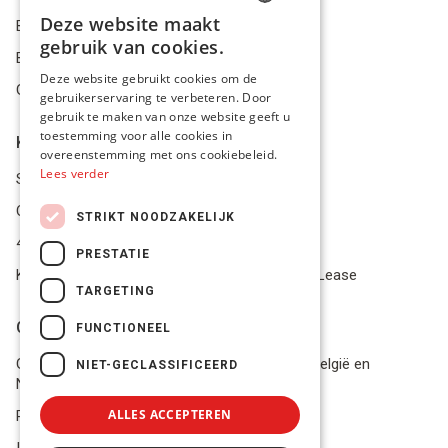
Deze website maakt
Bestelling herroepen
DUTCH
gebruik van cookies.
Betalingsmiddelen
FRENCH
Deze website gebruikt cookies om de
Geschillen
gebruikerservaring te verbeteren. Door
ENGLISH
gebruik te maken van onze website geeft u
toestemming voor alle cookies in
Klantenservice
overeenstemming met ons cookiebeleid.
Lees verder
Service Center
Onze winkel
STRIKT NOODZAKELIJK
4.9 op 5 gescoord op Trustpilot
PRESTATIE
Koop je materiaal op afbetaling met Pro Gear Lease
TARGETING
Onze beloftes
FUNCTIONEEL
Gratis verzending naar jou thuis vanaf €49 in België en
NIET-GECLASSIFICEERD
Nederland
ALLES ACCEPTEREN
Razendsnel advies