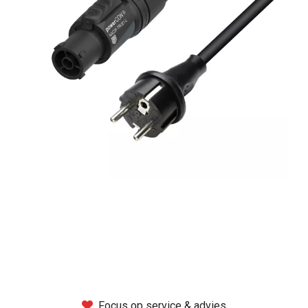
Montage
B-stock
Black Box
Projects
Over Pro Gear
Meer
New arrivals
B-stock
Pro Gear Lease
Focus op service & advies
Contact