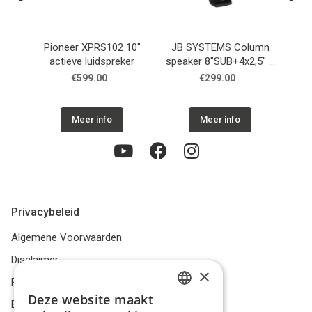
Previous
Next
12"
Pioneer XPRS102 10"
JB SYSTEMS Column
JB
er
actieve luidspreker
speaker 8"SUB+4x2,5" +
spe
MP3/BT player + BATT
€599.00
€299.00
Meer info
Meer info
Privacybeleid
Algemene Voorwaarden
Disclaimer
×
Privacybeleid
Deze website maakt
Bestelling herroepen
DUTCH