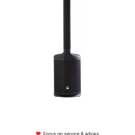
Montage
B-stock
Black Box
Projects
Over Pro Gear
Meer
New arrivals
B-stock
Pro Gear Lease
Focus op service & advies
Contact