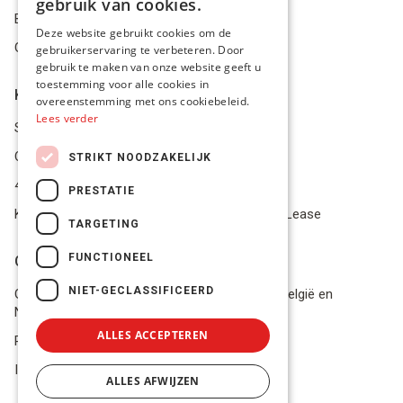
gebruik van cookies.
Betalingsmiddelen
FRENCH
Deze website gebruikt cookies om de
Geschillen
gebruikerservaring te verbeteren. Door
ENGLISH
gebruik te maken van onze website geeft u
toestemming voor alle cookies in
Klantenservice
overeenstemming met ons cookiebeleid.
Lees verder
Service Center
Onze winkel
STRIKT NOODZAKELIJK
4.9 op 5 gescoord op Trustpilot
PRESTATIE
Koop je materiaal op afbetaling met Pro Gear Lease
TARGETING
FUNCTIONEEL
Onze beloftes
NIET-GECLASSIFICEERD
Gratis verzending naar jou thuis vanaf €49 in België en
Nederland
ALLES ACCEPTEREN
Razendsnel advies
In voorraad? Volgende werkdag geleverd!
ALLES AFWIJZEN