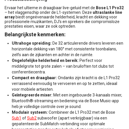
Ervaar het ultieme in draagbaar live-geluid met de
Bose L1 Pro32
– het vlaggenschip onder de L1-systemen. Deze
ultraslanke line
array
biedt ongeëvenaarde helderheid, kracht en dekking voor
professionele muzikanten, DJ’s en sprekers die compromisloze
prestaties eisen, waar ze ook optreden.
Belangrijkste kenmerken:
Ultrahoge spreiding:
De 32 articulerende drivers leveren een
horizontale dekking van 180° met consistente toonbalans,
zelfs aan de zijkanten en achter in de ruimte.
Ongelofelijke helderheid en bereik:
Perfect voor
middelgrote tot grote zalen – van bruiloften tot clubs tot
conferentiecentra.
Compact en draagbaar:
Ondanks zijn kracht is de L1 Pro32
verrassend eenvoudig te vervoeren en op te zetten, ideaal
voor mobiele artiesten.
Geïntegreerde mixer:
Met een ingebouwde 3-kanaals mixer,
Bluetooth®-streaming en bediening via de Bose Music-app
heb je volledige controle over je sound.
Modulair systeem:
Combineer de L1 Pro32 met de Bose
Sub1
of
Sub2
subwoofer (apart verkrijgbaar) via een
gepatenteerde SubMatch-verbinding voor optimale