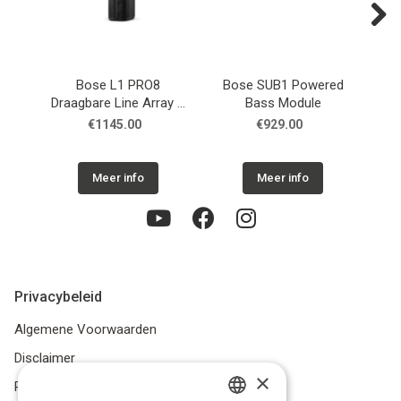
Next
Bose L1 PRO8
Bose SUB1 Powered
B
Draagbare Line Array +
Bass Module
sub
€1145.00
€929.00
Meer info
Meer info
Privacybeleid
Algemene Voorwaarden
Disclaimer
×
Privacybeleid