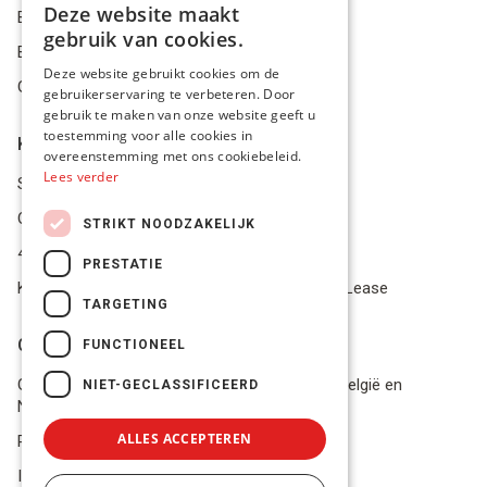
Deze website maakt
Bestelling herroepen
DUTCH
gebruik van cookies.
Betalingsmiddelen
FRENCH
Deze website gebruikt cookies om de
Geschillen
gebruikerservaring te verbeteren. Door
ENGLISH
gebruik te maken van onze website geeft u
toestemming voor alle cookies in
Klantenservice
overeenstemming met ons cookiebeleid.
Lees verder
Service Center
Onze winkel
STRIKT NOODZAKELIJK
4.9 op 5 gescoord op Trustpilot
PRESTATIE
Koop je materiaal op afbetaling met Pro Gear Lease
TARGETING
Onze beloftes
FUNCTIONEEL
Gratis verzending naar jou thuis vanaf €49 in België en
NIET-GECLASSIFICEERD
Nederland
ALLES ACCEPTEREN
Razendsnel advies
In voorraad? Volgende werkdag geleverd!