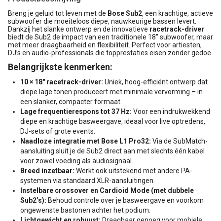
Breng je geluid tot leven met de
Bose Sub2
, een krachtige, actieve
subwoofer die moeiteloos diepe, nauwkeurige bassen levert.
Dankzij het slanke ontwerp en de innovatieve
racetrack-driver
biedt de Sub2 de impact van een traditionele 18" subwoofer, maar
met meer draagbaarheid en flexibiliteit. Perfect voor artiesten,
DJ’s en audio-professionals die topprestaties eisen zonder gedoe.
Belangrijkste kenmerken:
10 × 18" racetrack-driver:
Uniek, hoog-efficiënt ontwerp dat
diepe lage tonen produceert met minimale vervorming – in
een slanker, compacter formaat.
Lage frequentierespons tot 37 Hz:
Voor een indrukwekkend
diepe en krachtige basweergave, ideaal voor live optredens,
DJ-sets of grote events.
Naadloze integratie met Bose L1 Pro32:
Via de SubMatch-
aansluiting sluit je de Sub2 direct aan met slechts één kabel
voor zowel voeding als audiosignaal.
Breed inzetbaar:
Werkt ook uitstekend met andere PA-
systemen via standaard XLR-aansluitingen.
Instelbare crossover en Cardioid Mode (met dubbele
Sub2’s):
Behoud controle over je basweergave en voorkom
ongewenste bastonen achter het podium.
Lichtgewicht en robuust:
Draagbaar genoeg voor mobiele