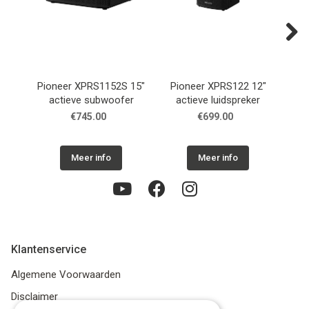
Next
Pioneer XPRS1152S 15"
Pioneer XPRS122 12"
Pi
actieve subwoofer
actieve luidspreker
a
€745.00
€699.00
Meer info
Meer info
Klantenservice
Algemene Voorwaarden
Disclaimer