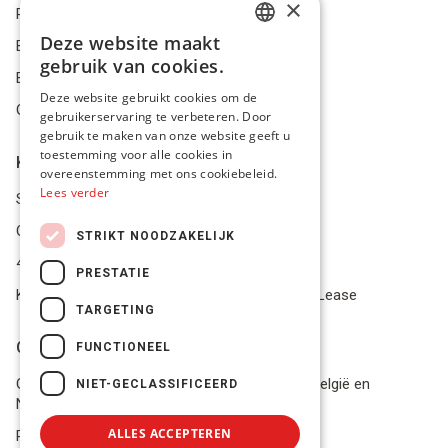
×
Privacybeleid
Deze website maakt
Bestelling herroepen
DUTCH
gebruik van cookies.
Betalingsmiddelen
FRENCH
Deze website gebruikt cookies om de
Geschillen
gebruikerservaring te verbeteren. Door
ENGLISH
gebruik te maken van onze website geeft u
toestemming voor alle cookies in
Klantenservice
overeenstemming met ons cookiebeleid.
Lees verder
Service Center
Onze winkel
STRIKT NOODZAKELIJK
4.9 op 5 gescoord op Trustpilot
PRESTATIE
Koop je materiaal op afbetaling met Pro Gear Lease
TARGETING
Onze beloftes
FUNCTIONEEL
Gratis verzending naar jou thuis vanaf €49 in België en
NIET-GECLASSIFICEERD
Nederland
ALLES ACCEPTEREN
Razendsnel advies