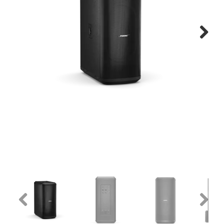
Montage
B-stock
Next
Black Box
Projects
Over Pro Gear
Meer
New arrivals
B-stock
Pro Gear Lease
Previous
Next
Contact