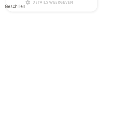
DETAILS WEERGEVEN
Geschillen
Klantenservice
Service Center
Onze winkel
4.9 op 5 gescoord op Trustpilot
Koop je materiaal op afbetaling met Pro Gear Lease
Onze beloftes
Gratis verzending naar jou thuis vanaf €49 in België en
Nederland
Razendsnel advies
In voorraad? Volgende werkdag geleverd!
© 2026 PRO GEAR - BE 0848 554 515 | Powered by
Tilroy
.