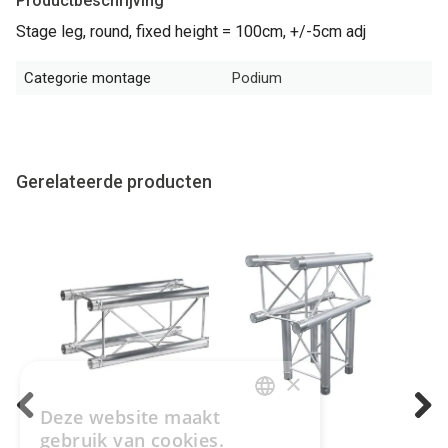
Productbeschrijving
Stage leg, round, fixed height = 100cm, +/-5cm adj
Categorie montage
Podium
Gerelateerde producten
×
Deze website maakt
DUTCH
Previous
Next
gebruik van cookies.