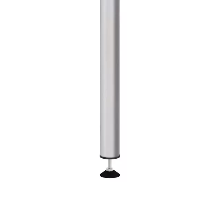
Montage
B-stock
Black Box
Projects
Over Pro Gear
Meer
New arrivals
B-stock
Pro Gear Lease
Contact