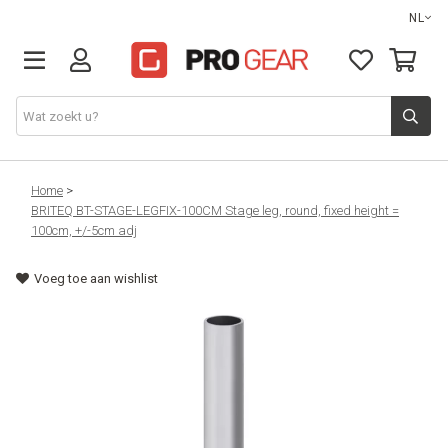
NL
DJ gear
Home
>
BRITEQ BT-STAGE-LEGFIX-100CM Stage leg, round, fixed height =
100cm, +/-5cm adj
Lights & effects
Voeg toe aan wishlist
Sound
Opbergmateriaal
Kabels