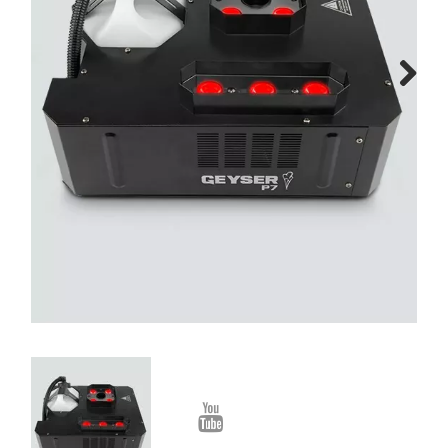
Montage
B-stock
Next
Black Box
Projects
Over Pro Gear
Meer
New arrivals
B-stock
Pro Gear Lease
Contact