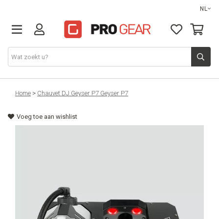
NL
DJ gear
Home
>
Chauvet DJ Geyser P7 Geyser P7
Voeg toe aan wishlist
Lights & effects
Sound
Opbergmateriaal
Kabels