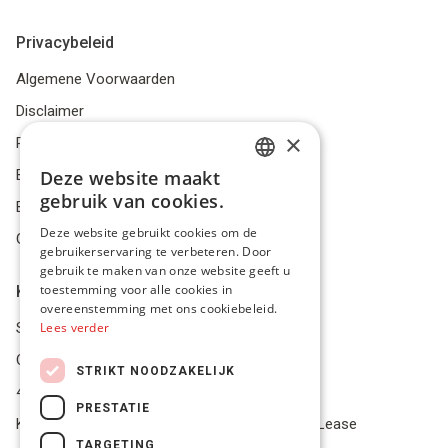
Privacybeleid
Algemene Voorwaarden
Disclaimer
×
Privacybeleid
Bestelling herroepen
Deze website maakt
DUTCH
gebruik van cookies.
Betalingsmiddelen
FRENCH
Deze website gebruikt cookies om de
Geschillen
gebruikerservaring te verbeteren. Door
ENGLISH
gebruik te maken van onze website geeft u
toestemming voor alle cookies in
Klantenservice
overeenstemming met ons cookiebeleid.
Service Center
Lees verder
Onze winkel
STRIKT NOODZAKELIJK
4.9 op 5 gescoord op Trustpilot
PRESTATIE
Koop je materiaal op afbetaling met Pro Gear Lease
TARGETING