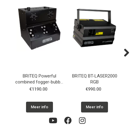
Next
BRITEQ Powerful
BRITEQ BT-LASER2000
combined fogger-bubble
RGB
machine-fan-LEDs
€1190.00
€990.00
Meer info
Meer info