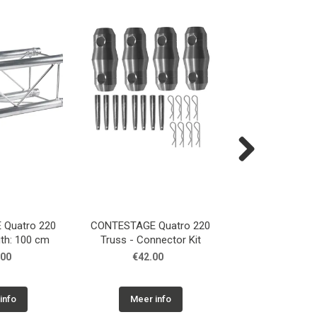
Next
Quatro 220
CONTESTAGE Quatro 220
CONTESTAGE 1/
gth: 100 cm
Truss - Connector Kit
coupler and M8
tube of 
.00
€42.00
€9.00
info
Meer info
Meer in