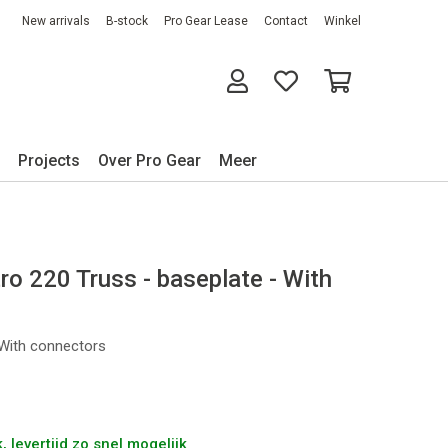
New arrivals
B-stock
Pro Gear Lease
Contact
Winkel
Projects
Over Pro Gear
Meer
 220 Truss - baseplate - With
 With connectors
 levertijd zo snel mogelijk