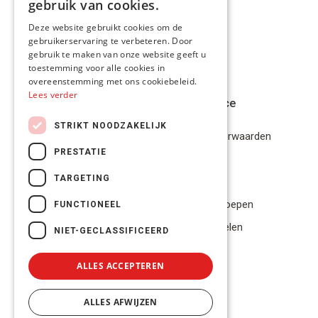
gebruik van cookies.
FRENCH
Deze website gebruikt cookies om de
gebruikerservaring te verbeteren. Door
ENGLISH
gebruik te maken van onze website geeft u
toestemming voor alle cookies in
overeenstemming met ons cookiebeleid.
Lees verder
Klantenservice
STRIKT NOODZAKELIJK
Algemene Voorwaarden
PRESTATIE
Disclaimer
TARGETING
Privacybeleid
Bestelling herroepen
FUNCTIONEEL
Betalingsmiddelen
NIET-GECLASSIFICEERD
Geschillen
ALLES ACCEPTEREN
ALLES AFWIJZEN