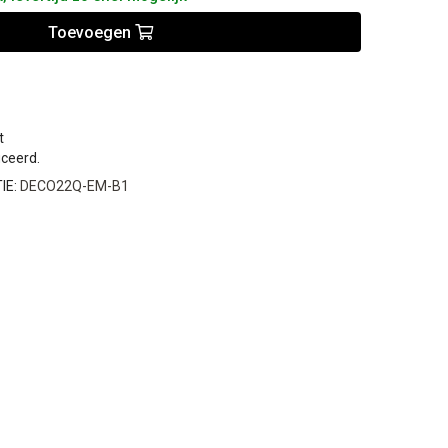
Toevoegen
t
iceerd.
IE:
DECO22Q-EM-B1