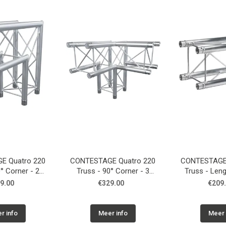
E Quatro 220
CONTESTAGE Quatro 220
CONTESTAGE 
° Corner - 2
Truss - 90° Corner - 3
Truss - Len
ctions
directions
9.00
€329.00
€209
r info
Meer info
Meer 