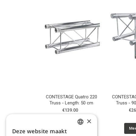
CONTESTAGE Quatro 220
CONTESTAG
Truss - Length: 50 cm
Truss - 90
dire
€139.00
€26
×
Meer info
Mee
Deze website maakt
DUTCH