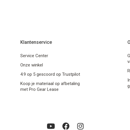
Klantenservice
O
Service Center
G
v
Onze winkel
R
4.9 op 5 gescoord op Trustpilot
I
Koop je materiaal op afbetaling
g
met Pro Gear Lease