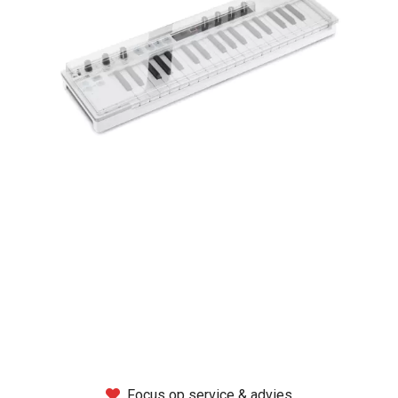
Montage
B-stock
Black Box
Projects
Over Pro Gear
Meer
New arrivals
B-stock
Pro Gear Lease
Focus op service & advies
Contact