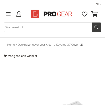
NL
DJ gear
Home
>
Decksaver cover voor Arturia Keystep 37 Cover LE
Voeg toe aan wishlist
Lights & effects
Sound
Opbergmateriaal
Kabels