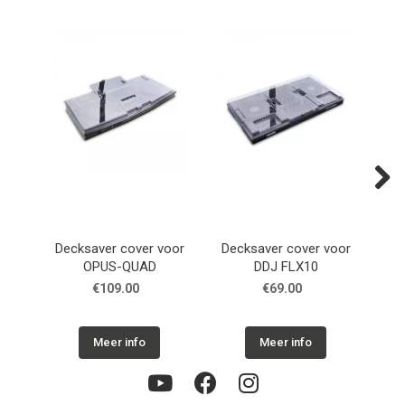
Next
Decksaver cover voor
Decksaver cover voor
De
OPUS-QUAD
DDJ FLX10
Pi
€109.00
€69.00
Meer info
Meer info