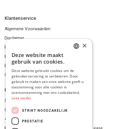
Klantenservice
Algemene Voorwaarden
Disclaimer
×
Privacybeleid
Deze website maakt
Bestelling herroepen
DUTCH
gebruik van cookies.
Betalingsmiddelen
FRENCH
Deze website gebruikt cookies om de
Geschillen
gebruikerservaring te verbeteren. Door
ENGLISH
gebruik te maken van onze website geeft u
toestemming voor alle cookies in
Klantenservice
overeenstemming met ons cookiebeleid.
Lees verder
Service Center
Onze winkel
STRIKT NOODZAKELIJK
4.9 op 5 gescoord op Trustpilot
PRESTATIE
Koop je materiaal op afbetaling met Pro Gear Lease