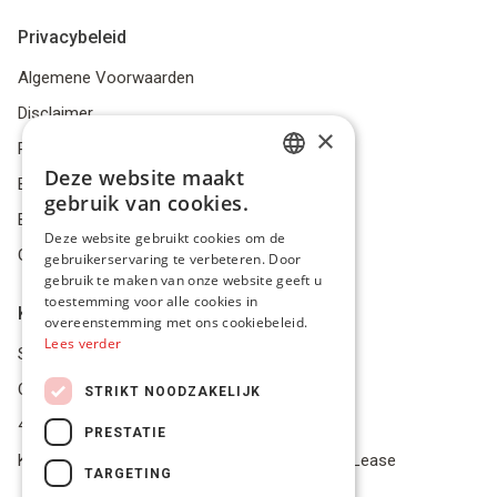
Privacybeleid
Algemene Voorwaarden
Disclaimer
×
Privacybeleid
Deze website maakt
Bestelling herroepen
DUTCH
gebruik van cookies.
Betalingsmiddelen
FRENCH
Deze website gebruikt cookies om de
Geschillen
gebruikerservaring te verbeteren. Door
ENGLISH
gebruik te maken van onze website geeft u
toestemming voor alle cookies in
Klantenservice
overeenstemming met ons cookiebeleid.
Lees verder
Service Center
Onze winkel
STRIKT NOODZAKELIJK
4.9 op 5 gescoord op Trustpilot
PRESTATIE
Koop je materiaal op afbetaling met Pro Gear Lease
TARGETING