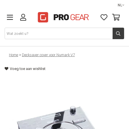
NL
DJ gear
Home
>
Decksaver cover voor Numark V7
Voeg toe aan wishlist
Lights & effects
Sound
Opbergmateriaal
Kabels