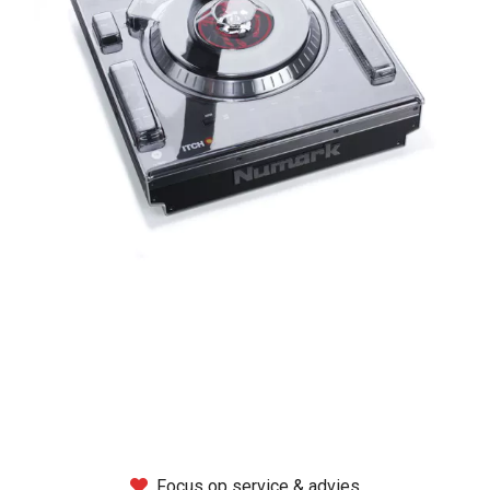
Montage
B-stock
Black Box
Projects
Over Pro Gear
Meer
New arrivals
B-stock
Pro Gear Lease
Focus op service & advies
Contact