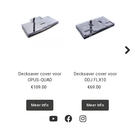
Next
Decksaver cover voor
Decksaver cover voor
De
OPUS-QUAD
DDJ FLX10
Pi
€109.00
€69.00
Meer info
Meer info