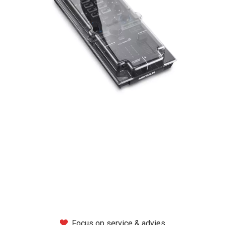
Montage
B-stock
Black Box
Projects
Over Pro Gear
Meer
New arrivals
B-stock
Pro Gear Lease
Focus op service & advies
Contact