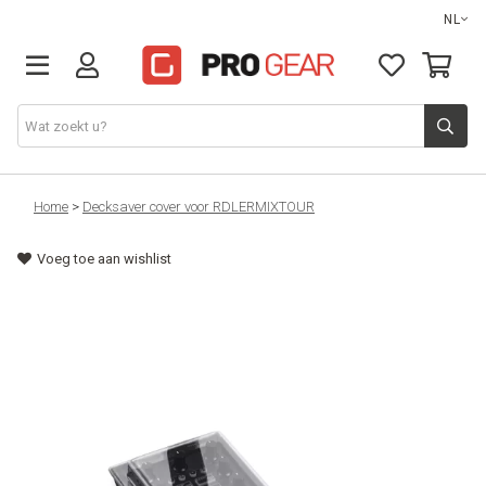
NL
DJ gear
Home
>
Decksaver cover voor RDLERMIXTOUR
Voeg toe aan wishlist
Lights & effects
Sound
Opbergmateriaal
Kabels