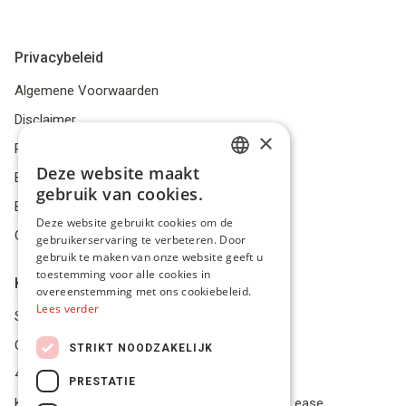
Privacybeleid
Algemene Voorwaarden
Disclaimer
×
Privacybeleid
Deze website maakt
Bestelling herroepen
DUTCH
gebruik van cookies.
Betalingsmiddelen
FRENCH
Deze website gebruikt cookies om de
Geschillen
gebruikerservaring te verbeteren. Door
ENGLISH
gebruik te maken van onze website geeft u
toestemming voor alle cookies in
Klantenservice
overeenstemming met ons cookiebeleid.
Lees verder
Service Center
Onze winkel
STRIKT NOODZAKELIJK
4.9 op 5 gescoord op Trustpilot
PRESTATIE
Koop je materiaal op afbetaling met Pro Gear Lease