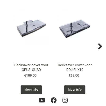
Next
Decksaver cover voor
Decksaver cover voor
De
OPUS-QUAD
DDJ FLX10
Pi
€109.00
€69.00
Meer info
Meer info