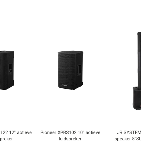
122 12" actieve
Pioneer XPRS102 10" actieve
JB SYSTEM
spreker
luidspreker
speaker 8"S