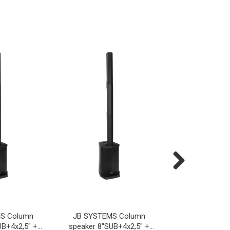
Next
S Column
JB SYSTEMS Column
AUDIOPHONY 
UB+4x2,5" +
speaker 8"SUB+4x2,5" +
Live