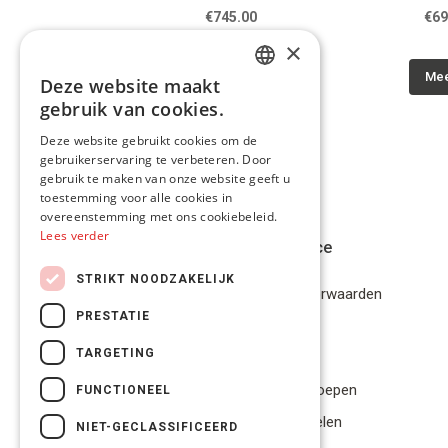
€745.00
€69
×
Meer info
Mee
Deze website maakt
DUTCH
gebruik van cookies.
FRENCH
Deze website gebruikt cookies om de
gebruikerservaring te verbeteren. Door
ENGLISH
gebruik te maken van onze website geeft u
toestemming voor alle cookies in
overeenstemming met ons cookiebeleid.
Lees verder
Klantenservice
STRIKT NOODZAKELIJK
Algemene Voorwaarden
PRESTATIE
Disclaimer
TARGETING
Privacybeleid
Bestelling herroepen
FUNCTIONEEL
Betalingsmiddelen
NIET-GECLASSIFICEERD