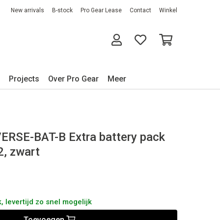
New arrivals
B-stock
Pro Gear Lease
Contact
Winkel
Projects
Over Pro Gear
Meer
RSE-BAT-B Extra battery pack
, zwart
 levertijd zo snel mogelijk
Toevoegen