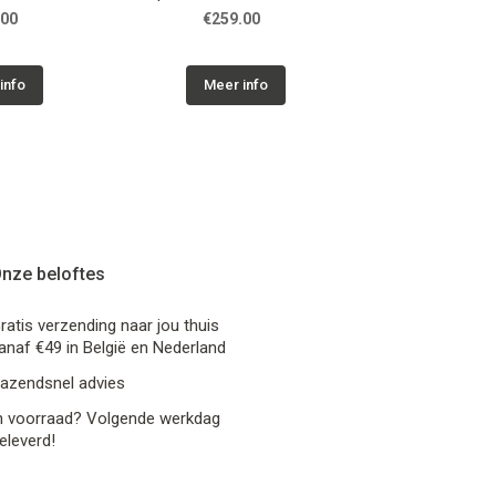
yer + BATT
MP3/BT player
.00
€259.00
€849.0
info
Meer info
Meer in
nze beloftes
ratis verzending naar jou thuis
anaf €49 in België en Nederland
azendsnel advies
n voorraad? Volgende werkdag
eleverd!