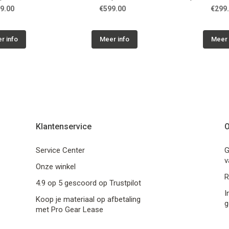
MP3/BT pla
9.00
€599.00
€299
r info
Meer info
Meer 
Klantenservice
O
Service Center
G
v
Onze winkel
R
4.9 op 5 gescoord op Trustpilot
I
Koop je materiaal op afbetaling
g
met Pro Gear Lease