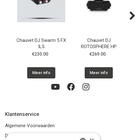
Next
Chauvet DJ Swarm 5 FX
Chauvet DJ
Ch
ILS
ROTOSPHERE HP
€230.00
€269.00
Meer info
Meer info
Klantenservice
Algemene Voorwaarden
Disclaimer