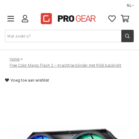
NL
DJ gear
Home
>
Free Color Magic Flash 2 – Krachtige blinder met RGB backlight
Lights & effects
Voeg toe aan wishlist
Sound
Opbergmateriaal
Kabels