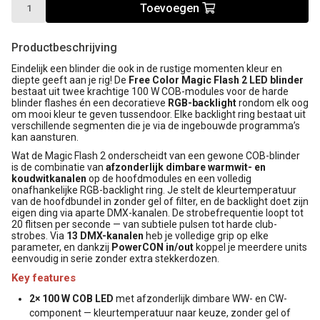
Toevoegen
Productbeschrijving
Eindelijk een blinder die ook in de rustige momenten kleur en
diepte geeft aan je rig! De
Free Color Magic Flash 2 LED blinder
bestaat uit twee krachtige 100 W COB-modules voor de harde
blinder flashes én een decoratieve
RGB-backlight
rondom elk oog
om mooi kleur te geven tussendoor. Elke backlight ring bestaat uit
verschillende segmenten die je via de ingebouwde programma’s
kan aansturen.
Wat de Magic Flash 2 onderscheidt van een gewone COB-blinder
is de combinatie van
afzonderlijk dimbare warmwit- en
koudwitkanalen
op de hoofdmodules en een volledig
onafhankelijke RGB-backlight ring. Je stelt de kleurtemperatuur
van de hoofdbundel in zonder gel of filter, en de backlight doet zijn
eigen ding via aparte DMX-kanalen. De strobefrequentie loopt tot
20 flitsen per seconde — van subtiele pulsen tot harde club-
strobes. Via
13 DMX-kanalen
heb je volledige grip op elke
parameter, en dankzij
PowerCON in/out
koppel je meerdere units
eenvoudig in serie zonder extra stekkerdozen.
Key features
2× 100 W COB LED
met afzonderlijk dimbare WW- en CW-
component — kleurtemperatuur naar keuze, zonder gel of