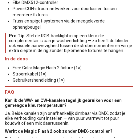
Elke DMX512-controller
PowerCON-stroomnetwerken voor doorlussen tussen
meerdere fixtures
Truss en spigot-systemen via de meegeleverde
ophangbeugel
Pro Tip:
Stel de RGB-backlight in op een kleur die
complementair is aan je washverlichting — zo heeft de blinder
ook visuele aanwezigheid tussen de strobemomenten en win je
extra diepte in de rig zonder bijkomende fixtures te hangen.
In de doos
Free Color Magic Flash 2 fixture (1×)
Stroomkabel (1×)
Gebruikershandleiding (1×)
FAQ
Kan ik de WW- en CW-kanalen tegelijk gebruiken voor een
gemengde kleurtemperatuur?
Ja. Beide kanalen zijn onafhankelijk dimbaar via DMX, zodat je
elke verhouding kunt instellen — van puur warmwit tot puur
koudwit of een mix daartussenin.
Werkt de Magic Flash 2 ook zonder DMX-controller?