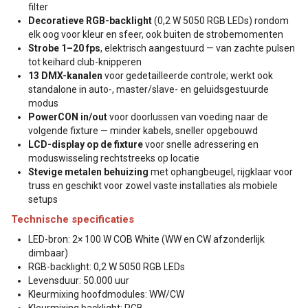
filter
Decoratieve RGB-backlight
(0,2 W 5050 RGB LEDs) rondom
elk oog voor kleur en sfeer, ook buiten de strobemomenten
Strobe 1–20 fps
, elektrisch aangestuurd — van zachte pulsen
tot keihard club-knipperen
13 DMX-kanalen
voor gedetailleerde controle; werkt ook
standalone in auto-, master/slave- en geluidsgestuurde
modus
PowerCON in/out
voor doorlussen van voeding naar de
volgende fixture — minder kabels, sneller opgebouwd
LCD-display op de fixture
voor snelle adressering en
moduswisseling rechtstreeks op locatie
Stevige metalen behuizing
met ophangbeugel, rijgklaar voor
truss en geschikt voor zowel vaste installaties als mobiele
setups
Technische specificaties
LED-bron: 2× 100 W COB White (WW en CW afzonderlijk
dimbaar)
RGB-backlight: 0,2 W 5050 RGB LEDs
Levensduur: 50.000 uur
Kleurmixing hoofdmodules: WW/CW
Kleurmixing backlight: RGB