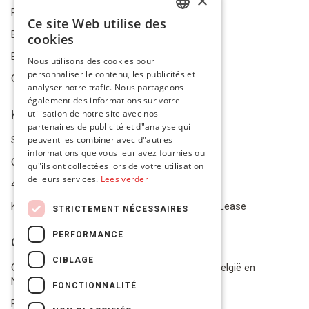
×
Privacybeleid
Ce site Web utilise des
DUTCH
Bestelling herroepen
cookies
FRENCH
Betalingsmiddelen
Nous utilisons des cookies pour
personnaliser le contenu, les publicités et
ENGLISH
Geschillen
analyser notre trafic. Nous partageons
également des informations sur votre
utilisation de notre site avec nos
Klantenservice
partenaires de publicité et d"analyse qui
Service Center
peuvent les combiner avec d"autres
informations que vous leur avez fournies ou
Onze winkel
qu"ils ont collectées lors de votre utilisation
de leurs services.
Lees verder
4.9 op 5 gescoord op Trustpilot
Koop je materiaal op afbetaling met Pro Gear Lease
STRICTEMENT NÉCESSAIRES
PERFORMANCE
Onze beloftes
CIBLAGE
Gratis verzending naar jou thuis vanaf €49 in België en
Nederland
FONCTIONNALITÉ
Razendsnel advies