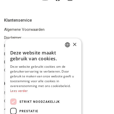
Klantenservice
Algemene Voorwaarden
Disclaimer
×
Privacybeleid
Deze website maakt
Bestelling herroepen
DUTCH
gebruik van cookies.
Betalingsmiddelen
FRENCH
Deze website gebruikt cookies om de
Geschillen
gebruikerservaring te verbeteren. Door
ENGLISH
gebruik te maken van onze website geeft u
toestemming voor alle cookies in
Klantenservice
overeenstemming met ons cookiebeleid.
Lees verder
Service Center
Onze winkel
STRIKT NOODZAKELIJK
4.9 op 5 gescoord op Trustpilot
PRESTATIE