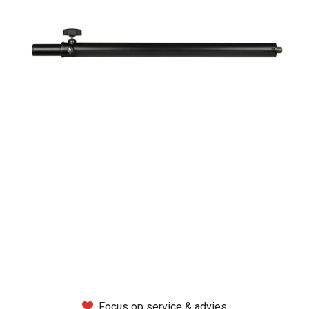
Montage
B-stock
Black Box
Projects
Over Pro Gear
Meer
New arrivals
B-stock
Pro Gear Lease
Focus op service & advies
Contact