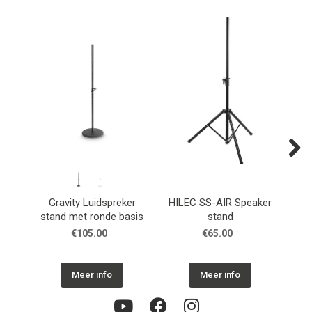
Next
Gravity Luidspreker
HILEC SS-AIR Speaker
stand met ronde basis
stand
Exte
€105.00
€65.00
Meer info
Meer info