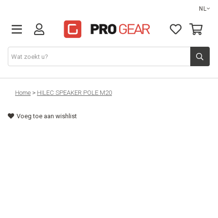
NL
DJ gear
Home
>
HILEC SPEAKER POLE M20
Voeg toe aan wishlist
Lights & effects
Sound
Opbergmateriaal
Kabels