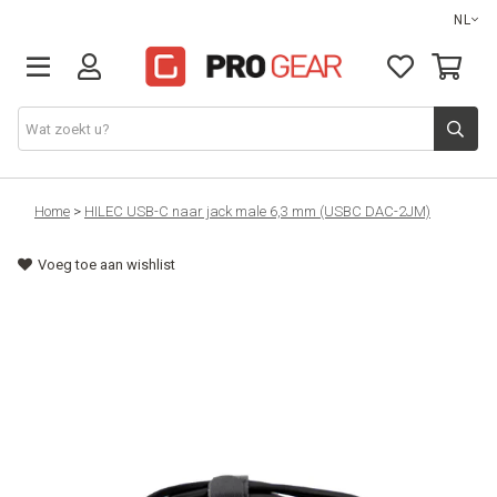
NL
DJ gear
Home
>
HILEC USB-C naar jack male 6,3 mm (USBC DAC-2JM)
Voeg toe aan wishlist
Lights & effects
Sound
Opbergmateriaal
Kabels