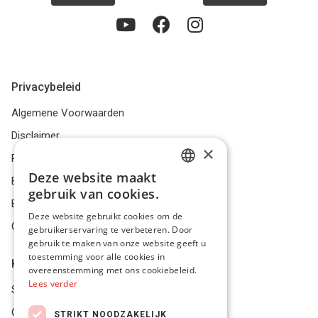
Privacybeleid
Algemene Voorwaarden
Disclaimer
×
Privacybeleid
Deze website maakt
Bestelling herroepen
DUTCH
gebruik van cookies.
Betalingsmiddelen
FRENCH
Deze website gebruikt cookies om de
Geschillen
gebruikerservaring te verbeteren. Door
ENGLISH
gebruik te maken van onze website geeft u
toestemming voor alle cookies in
Klantenservice
overeenstemming met ons cookiebeleid.
Lees verder
Service Center
Onze winkel
STRIKT NOODZAKELIJK