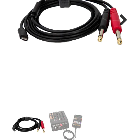
Montage
B-stock
Next
Black Box
Projects
Over Pro Gear
Meer
New arrivals
B-stock
Pro Gear Lease
Contact