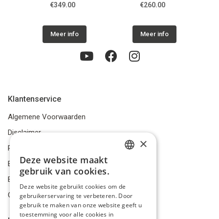
DJMA9)
€349.00
€260.00
Meer info
Meer info
Klantenservice
Algemene Voorwaarden
Disclaimer
×
Privacybeleid
Deze website maakt
DUTCH
Bestelling herroepen
gebruik van cookies.
Betalingsmiddelen
FRENCH
Deze website gebruikt cookies om de
Geschillen
gebruikerservaring te verbeteren. Door
ENGLISH
gebruik te maken van onze website geeft u
toestemming voor alle cookies in