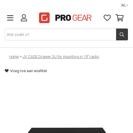
NL
DJ gear
Home
>
JV CASE Drawer 3U for mounting in 19" racks
Voeg toe aan wishlist
Lights & effects
Sound
Opbergmateriaal
Kabels