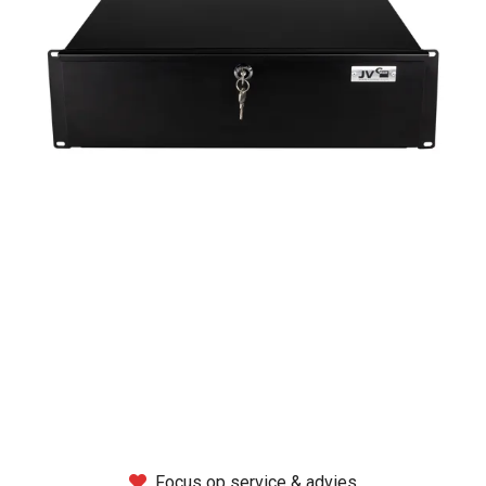
Montage
B-stock
Black Box
Projects
Over Pro Gear
Meer
New arrivals
B-stock
Pro Gear Lease
Focus op service & advies
Contact