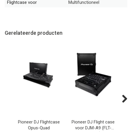
Flightcase voor
Multifunctioneel
Gerelateerde producten
Next
Pioneer DJ Flightcase
Pioneer DJ Flight case
Pio
Opus-Quad
voor DJM-A9 (FLT-