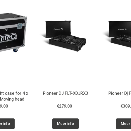
ht case for 4 x
Pioneer DJ FLT-XDJRX3
Pioneer Dj
Moving head
9.00
€279.00
€309
r info
Meer info
Meer 