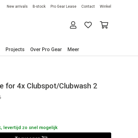
New arrivals
B-stock
Pro Gear Lease
Contact
Winkel
Projects
Over Pro Gear
Meer
e for 4x Clubspot/Clubwash 2
6
 levertijd zo snel mogelijk