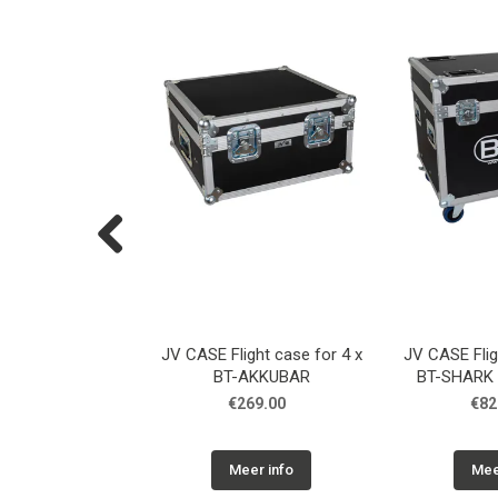
Previous
ght case for 4 x
JV CASE Flight case for 4 x
JV CASE Flig
AKKUPOLE
BT-AKKUBAR
BT-SHARK 
150.00
€269.00
€82
eer info
Meer info
Mee