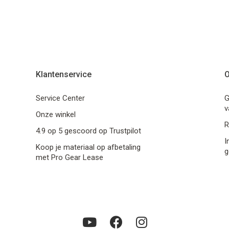
Klantenservice
O
Service Center
G
v
Onze winkel
R
4.9 op 5 gescoord op Trustpilot
I
Koop je materiaal op afbetaling
g
met Pro Gear Lease