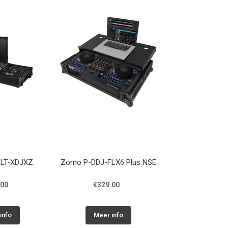
 FLT-XDJXZ
Zomo P-DDJ-FLX6 Plus NSE
.00
€329.00
info
Meer info