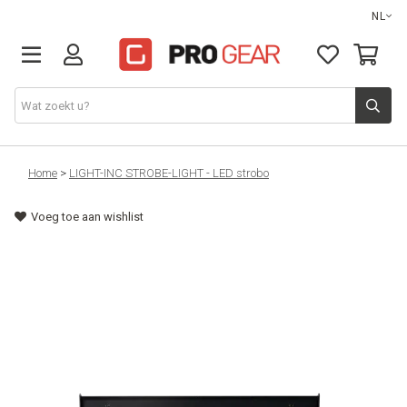
NL
DJ gear
Home
>
LIGHT-INC STROBE-LIGHT - LED strobo
Voeg toe aan wishlist
Lights & effects
Sound
Opbergmateriaal
Kabels