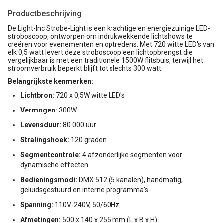
Productbeschrijving
De Light-Inc Strobe-Light is een krachtige en energiezuinige LED-
stroboscoop, ontworpen om indrukwekkende lichtshows te
creëren voor evenementen en optredens. Met 720 witte LED's van
elk 0,5 watt levert deze stroboscoop een lichtopbrengst die
vergelijkbaar is met een traditionele 1500W flitsbuis, terwijl het
stroomverbruik beperkt blijft tot slechts 300 watt.
Belangrijkste kenmerken:
Lichtbron:
720 x 0,5W witte LED's
Vermogen:
300W
Levensduur:
80.000 uur
Stralingshoek:
120 graden
Segmentcontrole:
4 afzonderlijke segmenten voor
dynamische effecten
Bedieningsmodi:
DMX 512 (5 kanalen), handmatig,
geluidsgestuurd en interne programma's
Spanning:
110V-240V, 50/60Hz
Afmetingen:
500 x 140 x 255 mm (L x B x H)