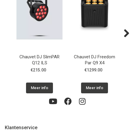
Next
Chauvet DJ SlimPAR
Chauvet DJ Freedom
Ch
Q12 ILS
Par Q9 X4
€215.00
€1299.00
Meer info
Meer info
Klantenservice