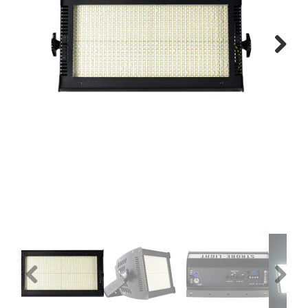
Montage
B-stock
Next
Black Box
Projects
Over Pro Gear
Meer
New arrivals
B-stock
Pro Gear Lease
Previous
Next
Contact