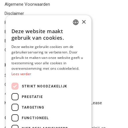
Algemene Voorwaarden
Disclaimer
×
Privacybeleid
Deze website maakt
Bestelling herroepen
DUTCH
gebruik van cookies.
Betalingsmiddelen
FRENCH
Deze website gebruikt cookies om de
Geschillen
gebruikerservaring te verbeteren. Door
ENGLISH
gebruik te maken van onze website geeft u
toestemming voor alle cookies in
Klantenservice
overeenstemming met ons cookiebeleid.
Lees verder
Service Center
Onze winkel
STRIKT NOODZAKELIJK
4.9 op 5 gescoord op Trustpilot
PRESTATIE
Koop je materiaal op afbetaling met Pro Gear Lease
TARGETING
Onze beloftes
FUNCTIONEEL