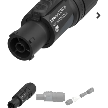
Montage
B-stock
Next
Black Box
Projects
Over Pro Gear
Meer
New arrivals
B-stock
Pro Gear Lease
Contact