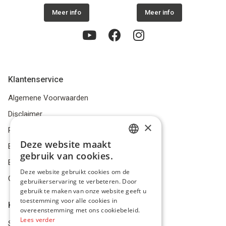
Meer info
Meer info
Klantenservice
Algemene Voorwaarden
Disclaimer
×
Privacybeleid
Deze website maakt
Bestelling herroepen
DUTCH
gebruik van cookies.
Betalingsmiddelen
FRENCH
Deze website gebruikt cookies om de
Geschillen
gebruikerservaring te verbeteren. Door
ENGLISH
gebruik te maken van onze website geeft u
toestemming voor alle cookies in
Klantenservice
overeenstemming met ons cookiebeleid.
Lees verder
Service Center