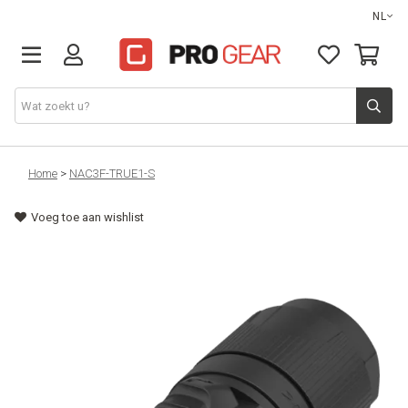
NL
DJ gear
Home
>
NAC3F-TRUE1-S
Voeg toe aan wishlist
Lights & effects
Sound
Opbergmateriaal
Kabels