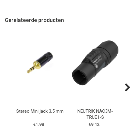
Gerelateerde producten
Next
Stereo Mini jack 3,5 mm
NEUTRIK NAC3M-
N
TRUE1-S
Neu
€1.98
€9.12