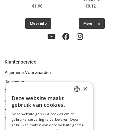
€1.98
€9.12
Meer info
Meer info
Klantenservice
Algemene Voorwaarden
Disclaimer
×
Privacybeleid
Deze website maakt
DUTCH
Bestelling herroepen
gebruik van cookies.
Betalingsmiddelen
FRENCH
Deze website gebruikt cookies om de
Geschillen
gebruikerservaring te verbeteren. Door
ENGLISH
gebruik te maken van onze website geeft u