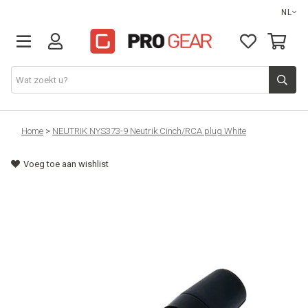
NL
DJ gear
Home
>
NEUTRIK NYS373-9 Neutrik Cinch/RCA plug White
Voeg toe aan wishlist
Lights & effects
Sound
Opbergmateriaal
Kabels