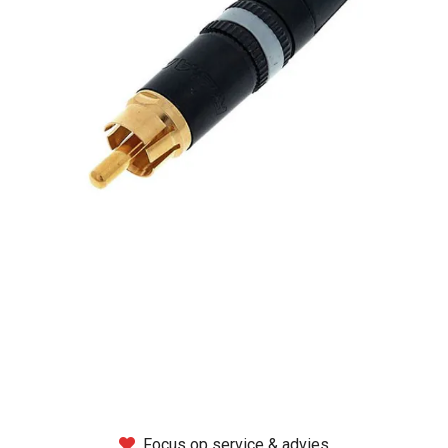
Montage
B-stock
Black Box
Projects
Over Pro Gear
Meer
New arrivals
B-stock
Pro Gear Lease
Focus op service & advies
Contact