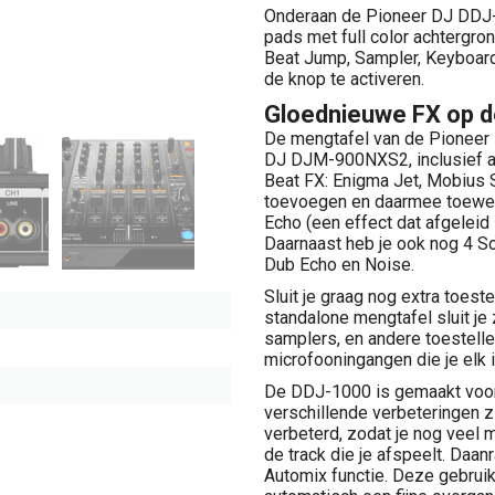
Onderaan de Pioneer DJ DDJ-1
pads met full color achtergro
Beat Jump, Sampler, Keyboard
de knop te activeren.
Gloednieuwe FX op d
De mengtafel van de Pioneer
DJ DJM-900NXS2, inclusief al
Beat FX: Enigma Jet, Mobius S
toevoegen en daarmee toewerk
Echo (een effect dat afgeleid 
Daarnaast heb je ook nog 4 Sou
Dub Echo en Noise.
Sluit je graag nog extra toes
standalone mengtafel sluit je
samplers, en andere toestelle
microfooningangen die je elk 
De DDJ-1000 is gemaakt voor
verschillende verbeteringen z
verbeterd, zodat je nog veel m
de track die je afspeelt. Daa
Automix functie. Deze gebrui