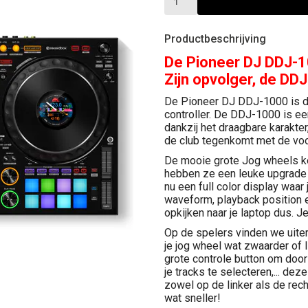
Productbeschrijving
De Pioneer DJ DDJ-10
Zijn opvolger, de DDJ
De Pioneer DJ DDJ-1000 is d
controller. De DDJ-1000 is ee
dankzij het draagbare karakter
de club tegenkomt met de voo
De mooie grote Jog wheels 
hebben ze een leuke upgrade g
nu een full color display waar
waveform, playback position 
opkijken naar je laptop dus. J
Op de spelers vinden we uiter
je jog wheel wat zwaarder of 
grote controle button om door 
je tracks te selecteren,... de
zowel op de linker als de rech
wat sneller!