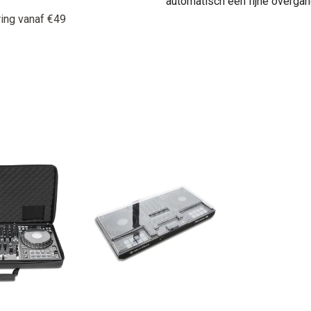
automatisch een fijne overgan
ring vanaf €49