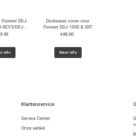
 Pioneer DDJ-
Decksaver cover voor
J-REV5/DDJ-
Pioneer DDJ-1000 & SRT
DJ-RX2/Denon
9.95
€48.00
Roland 808
se Black
r info
Meer info
Klantenservice
O
Service Center
G
v
Onze winkel
R