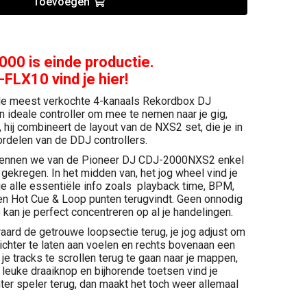
Toevoegen
00 is einde productie.
-FLX10 vind je hier!
e meest verkochte 4-kanaals Rekordbox DJ
n ideale controller om mee te nemen naar je gig,
, hij combineert de layout van de NXS2 set, die je in
rdelen van de DDJ controllers.
kennen we van de Pioneer DJ CDJ-2000NXS2 enkel
ekregen. In het midden van, het jog wheel vind je
 je alle essentiële info zoals playback time, BPM,
en Hot Cue & Loop punten terugvindt. Geen onnodig
e kan je perfect concentreren op al je handelingen.
aard de getrouwe loopsectie terug, je jog adjust om
lichter te laten aan voelen en rechts bovenaan een
je tracks te scrollen terug te gaan naar je mappen,
ze leuke draaiknop en bijhorende toetsen vind je
ter speler terug, dan maakt het toch weer allemaal