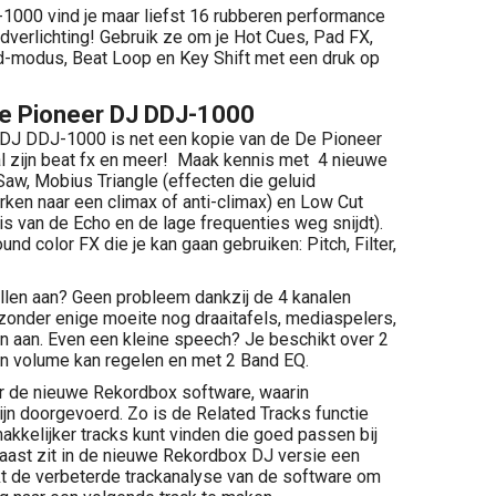
000 vind je maar liefst 16 rubberen performance
ndverlichting! Gebruik ze om je Hot Cues, Pad FX,
-modus, Beat Loop en Key Shift met een druk op
e Pioneer DJ DDJ-1000
 DJ DDJ-1000 is net een kopie van de De Pioneer
 zijn beat fx en meer! Maak kennis met 4 nieuwe
aw, Mobius Triangle (effecten die geluid
en naar een climax of anti-climax) en Low Cut
is van de Echo en de lage frequenties weg snijdt).
nd color FX die je kan gaan gebruiken: Pitch, Filter,
tellen aan? Geen probleem dankzij de 4 kanalen
 zonder enige moeite nog draaitafels, mediaspelers,
n aan. Even een kleine speech? Je beschikt over 2
in volume kan regelen en met 2 Band EQ.
 de nieuwe Rekordbox software, waarin
ijn doorgevoerd. Zo is de Related Tracks functie
akkelijker tracks kunt vinden die goed passen bij
nraast zit in de nieuwe Rekordbox DJ versie een
kt de verbeterde trackanalyse van de software om