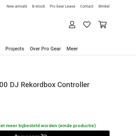
New arrivals
B-stock
Pro Gear Lease
Contact
Winkel
Projects
Over Pro Gear
Meer
00 DJ Rekordbox Controller
iet meer bijbesteld worden (einde productie)