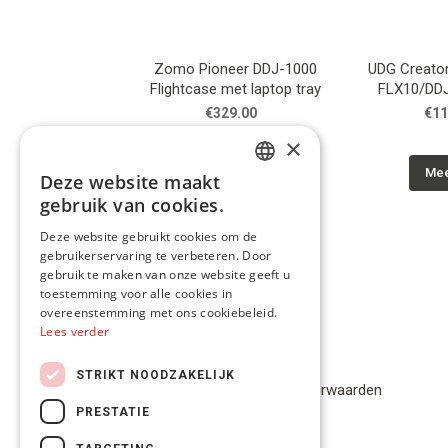
Zomo Pioneer DDJ-1000
UDG Creator
Flightcase met laptop tray
FLX10/DD
1000SRT/X
€329.00
€11
MCX8000/
×
Hardca
Meer info
Mee
Deze website maakt
DUTCH
gebruik van cookies.
FRENCH
Deze website gebruikt cookies om de
gebruikerservaring te verbeteren. Door
ENGLISH
gebruik te maken van onze website geeft u
toestemming voor alle cookies in
overeenstemming met ons cookiebeleid.
Lees verder
Privacybeleid
STRIKT NOODZAKELIJK
Algemene Voorwaarden
PRESTATIE
Disclaimer