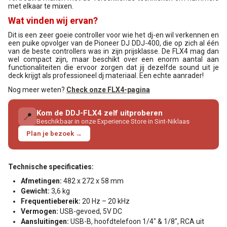
met elkaar te mixen.
Wat vinden wij ervan?
Dit is een zeer goeie controller voor wie het dj-en wil verkennen en
een puike opvolger van de Pioneer DJ DDJ-400, die op zich al één
van de beste controllers was in zijn prijsklasse. De FLX4 mag dan
wel compact zijn, maar beschikt over een enorm aantal aan
functionaliteiten die ervoor zorgen dat jij dezelfde sound uit je
deck krijgt als professioneel dj materiaal. Een echte aanrader!
Nog meer weten?
Check onze FLX4-pagina
Kom de DDJ-FLX4 zelf uitproberen
📍
Beschikbaar in onze Experience Store in Sint-Niklaas
Plan je bezoek →
Technische specificaties:
Afmetingen:
482 x 272 x 58 mm
Gewicht:
3,6 kg
Frequentiebereik:
20 Hz – 20 kHz
Vermogen:
USB-gevoed, 5V DC
Aansluitingen:
USB-B, hoofdtelefoon 1/4" & 1/8", RCA uit