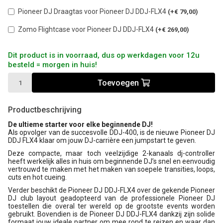
Pioneer DJ Draagtas voor Pioneer DJ DDJ-FLX4
(+€ 79,00)
Zomo Flightcase voor Pioneer DJ DDJ-FLX4
(+€ 269,00)
Dit product is in voorraad, dus op werkdagen voor 12u
besteld = morgen in huis!
Toevoegen
Productbeschrijving
De ultieme starter voor elke beginnende DJ!
Als opvolger van de succesvolle DDJ-400, is de nieuwe Pioneer DJ
DDJ FLX4 klaar om jouw DJ-carrière een jumpstart te geven.
Deze compacte, maar toch veelzijdige 2-kanaals dj-controller
heeft werkelijk alles in huis om beginnende DJ’s snel en eenvoudig
vertrouwd te maken met het maken van soepele transities, loops,
cuts en hot cueing.
Verder beschikt de Pioneer DJ DDJ-FLX4 over de gekende Pioneer
DJ club layout geadopteerd van de professionele Pioneer DJ
toestellen die overal ter wereld op de grootste events worden
gebruikt. Bovendien is de Pioneer DJ DDJ-FLX4 dankzij zijn solide
formaat jouw ideale partner om mee rond te reizen en waar dan