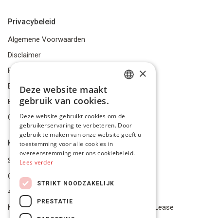
Privacybeleid
Algemene Voorwaarden
Disclaimer
×
Privacybeleid
Bestelling herroepen
Deze website maakt
DUTCH
gebruik van cookies.
Betalingsmiddelen
FRENCH
Deze website gebruikt cookies om de
Geschillen
gebruikerservaring te verbeteren. Door
ENGLISH
gebruik te maken van onze website geeft u
Klantenservice
toestemming voor alle cookies in
overeenstemming met ons cookiebeleid.
Service Center
Lees verder
Onze winkel
STRIKT NOODZAKELIJK
4.9 op 5 gescoord op Trustpilot
PRESTATIE
Koop je materiaal op afbetaling met Pro Gear Lease