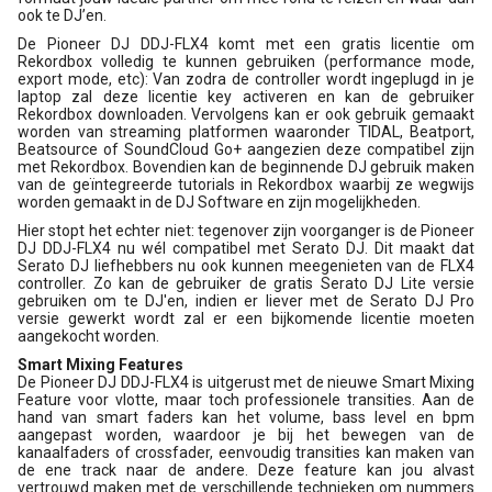
ook te DJ’en.
De Pioneer DJ DDJ-FLX4 komt met een gratis licentie om
Rekordbox volledig te kunnen gebruiken (performance mode,
export mode, etc): Van zodra de controller wordt ingeplugd in je
laptop zal deze licentie key activeren en kan de gebruiker
Rekordbox downloaden. Vervolgens kan er ook gebruik gemaakt
worden van streaming platformen waaronder TIDAL, Beatport,
Beatsource of SoundCloud Go+ aangezien deze compatibel zijn
met Rekordbox. Bovendien kan de beginnende DJ gebruik maken
van de geïntegreerde tutorials in Rekordbox waarbij ze wegwijs
worden gemaakt in de DJ Software en zijn mogelijkheden.
Hier stopt het echter niet: tegenover zijn voorganger is de Pioneer
DJ DDJ-FLX4 nu wél compatibel met Serato DJ. Dit maakt dat
Serato DJ liefhebbers nu ook kunnen meegenieten van de FLX4
controller. Zo kan de gebruiker de gratis Serato DJ Lite versie
gebruiken om te DJ'en, indien er liever met de Serato DJ Pro
versie gewerkt wordt zal er een bijkomende licentie moeten
aangekocht worden.
Smart Mixing Features
De Pioneer DJ DDJ-FLX4 is uitgerust met de nieuwe Smart Mixing
Feature voor vlotte, maar toch professionele transities. Aan de
hand van smart faders kan het volume, bass level en bpm
aangepast worden, waardoor je bij het bewegen van de
kanaalfaders of crossfader, eenvoudig transities kan maken van
de ene track naar de andere. Deze feature kan jou alvast
vertrouwd maken met de verschillende technieken om nummers