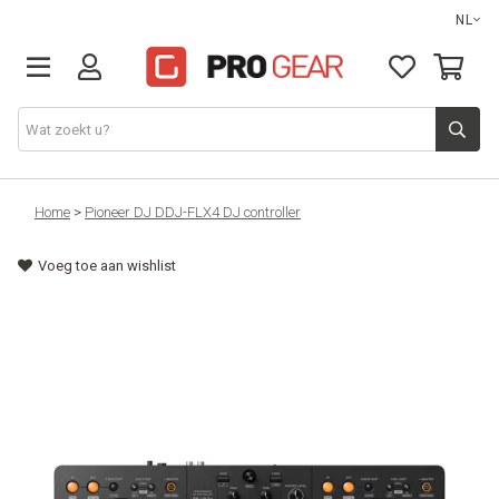
NL
DJ gear
Home
>
Pioneer DJ DDJ-FLX4 DJ controller
Voeg toe aan wishlist
Lights & effects
Sound
Opbergmateriaal
Kabels