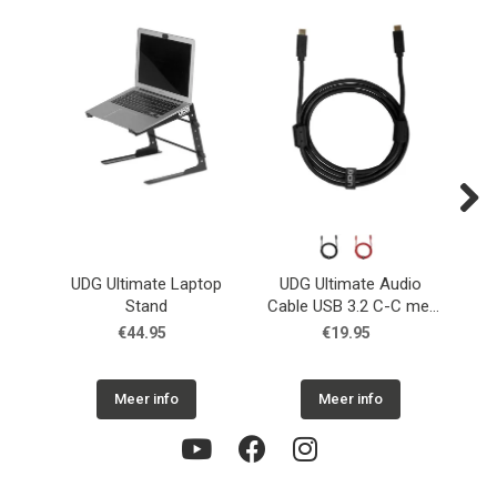
Next
UDG Ultimate Laptop
UDG Ultimate Audio
U
Stand
Cable USB 3.2 C-C met
Cab
rechte aansluiting
€44.95
€19.95
Meer info
Meer info