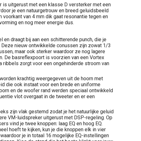
 is uitgerust met een klasse D versterker met een
rdoor je een natuurgetrouw en breed geluidsbeeld
 voorkant van 4 mm dik gaat resonantie tegen en
ervorming en nog meer energie dus.
 en draagt bij aan een schitterende punch, die je
. Deze nieuw ontwikkelde conussen zijn zowat 1/3
onussen, maar ook sterker waardoor ze nog lagere
. De basreflexpoort is voorzien van een Vortex
a ribbels zorgt voor een ongehinderde stroom van
worden krachtig weergegeven uit de hoorn met
id die ook instaat voor een brede en uniforme
hoorn en de woofer rand werden speciaal ontwikkeld
entie vlot overgaat in de tweeter en er een
eks zijn vlak gestemd zodat je het natuurlijke geluid
dere VM-luidspreker uitgerust met DSP-regeling. Op
kers vind je twee knoppen: laag EQ en hoog EQ.
el hoeft te kijken, kun je die knoppen elk in vier
waardoor je in totaal 16 mogelijke EQ-instellingen