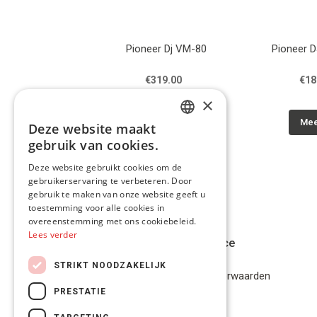
LEVATE 5 MKII
Pioneer Dj VM-80
Pioneer 
135.00
€319.00
€18
×
eer info
Meer info
Mee
Deze website maakt
DUTCH
gebruik van cookies.
FRENCH
Deze website gebruikt cookies om de
gebruikerservaring te verbeteren. Door
ENGLISH
gebruik te maken van onze website geeft u
toestemming voor alle cookies in
overeenstemming met ons cookiebeleid.
Lees verder
Klantenservice
STRIKT NOODZAKELIJK
Algemene Voorwaarden
PRESTATIE
Disclaimer