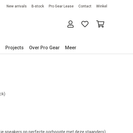
New arrivals
B-stock
Pro Gear Lease
Contact
Winkel
Projects
Over Pro Gear
Meer
ck)
 je speakers op perfecte oorhoogte met deze staanders)