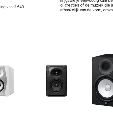
krijgt die je eenvoudig kunt b
dj-creaties of de muziek die je
ring vanaf €49
afhankelijk van de vorm, omva