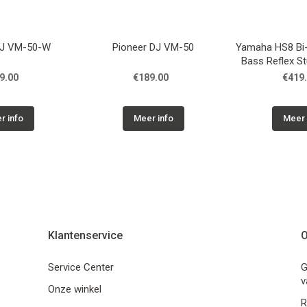
DJ VM-50-W
Pioneer DJ VM-50
Yamaha HS8 Bi
Bass Reflex St
zwa
9.00
€189.00
€419
r info
Meer info
Meer 
Klantenservice
O
Service Center
G
v
Onze winkel
R