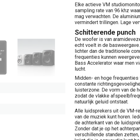
Elke actieve VM studiomonitor
sampling rate van 96 khz waa
mag verwachten. De aluminium
vermindert trillingen. Lage v
Schitterende punch
De woofer is van aramidevezel
echt voelt in de basweergave
lichter dan de traditionele c
frequenties kunnen weergeven
Bass Accelerator waar men vi
lucht.
Midden- en hoge frequenties 
constante richtingsgevoelighe
luisterzone. De vorm van de 
zodat de vlakke afspeelbfrequ
natuurlijk geluid ontstaat.
Alle luidsprekers uit de VM-re
van de muziek kunt horen. Ie
de achterkant van de luidspre
Zonder dat je op het achterpane
verschillende standen zetten, 