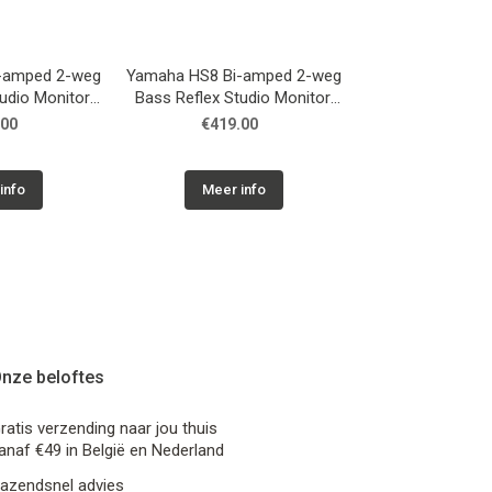
-amped 2-weg
Yamaha HS8 Bi-amped 2-weg
udio Monitor,
Bass Reflex Studio Monitor,
rt
wit
.00
€419.00
info
Meer info
nze beloftes
ratis verzending naar jou thuis
anaf €49 in België en Nederland
azendsnel advies