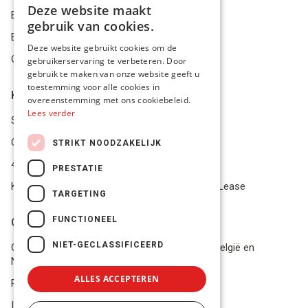
Deze website maakt
Bestelling herroepen
DUTCH
gebruik van cookies.
Betalingsmiddelen
FRENCH
Deze website gebruikt cookies om de
Geschillen
gebruikerservaring te verbeteren. Door
ENGLISH
gebruik te maken van onze website geeft u
toestemming voor alle cookies in
Klantenservice
overeenstemming met ons cookiebeleid.
Lees verder
Service Center
Onze winkel
STRIKT NOODZAKELIJK
4.9 op 5 gescoord op Trustpilot
PRESTATIE
Koop je materiaal op afbetaling met Pro Gear Lease
TARGETING
FUNCTIONEEL
Onze beloftes
NIET-GECLASSIFICEERD
Gratis verzending naar jou thuis vanaf €49 in België en
Nederland
ALLES ACCEPTEREN
Razendsnel advies
In voorraad? Volgende werkdag geleverd!