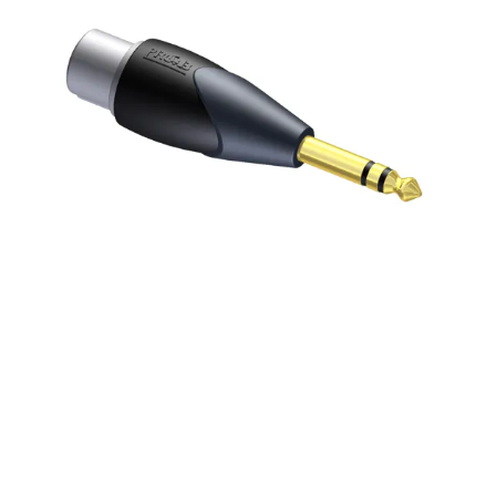
Montage
B-stock
Black Box
Projects
Over Pro Gear
Meer
New arrivals
B-stock
Pro Gear Lease
Contact