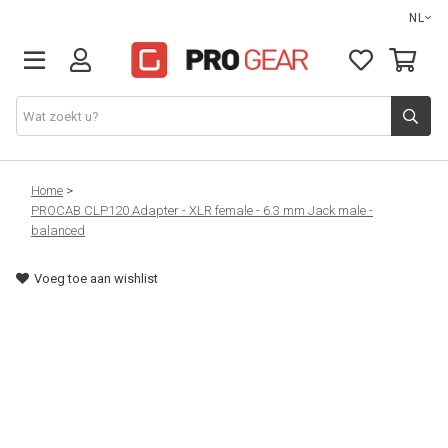
NL
DJ gear
Home
>
PROCAB CLP120 Adapter - XLR female - 6.3 mm Jack male -
balanced
Lights & effects
Voeg toe aan wishlist
Sound
Opbergmateriaal
Kabels