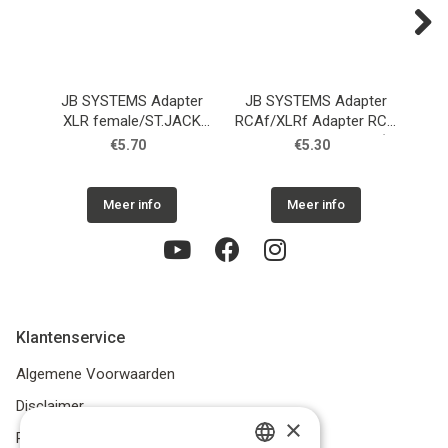
Next
JB SYSTEMS Adapter
JB SYSTEMS Adapter
JB
XLR female/ST.JACK
RCAf/XLRf Adapter RCA
RC
female 6,3mm
female - XLR female (2
RCA
€5.70
€5.30
pcs)
Meer info
Meer info
Klantenservice
Algemene Voorwaarden
Disclaimer
×
Privacybeleid