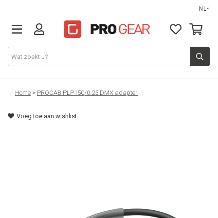
NL
DJ gear
Home
>
PROCAB PLP150/0.25 DMX adapter
Voeg toe aan wishlist
Lights & effects
Sound
Opbergmateriaal
Kabels