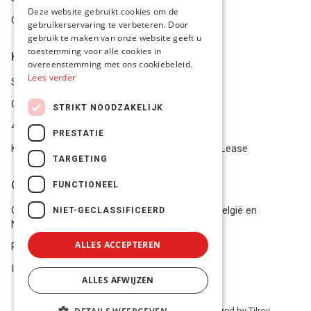
FRENCH
Deze website gebruikt cookies om de
Geschillen
gebruikerservaring te verbeteren. Door
ENGLISH
gebruik te maken van onze website geeft u
toestemming voor alle cookies in
Klantenservice
overeenstemming met ons cookiebeleid.
Lees verder
Service Center
Onze winkel
STRIKT NOODZAKELIJK
4.9 op 5 gescoord op Trustpilot
PRESTATIE
Koop je materiaal op afbetaling met Pro Gear Lease
TARGETING
Onze beloftes
FUNCTIONEEL
Gratis verzending naar jou thuis vanaf €49 in België en
NIET-GECLASSIFICEERD
Nederland
ALLES ACCEPTEREN
Razendsnel advies
In voorraad? Volgende werkdag geleverd!
ALLES AFWIJZEN
© 2026 PRO GEAR - BE 0848 554 515 | Powered by
Tilroy
.