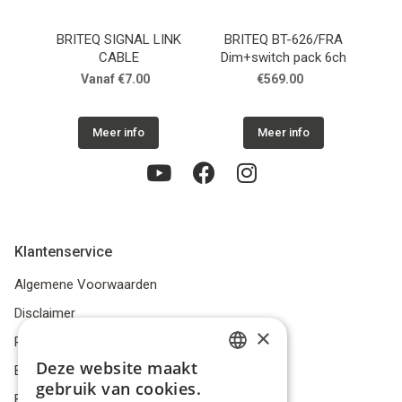
BRITEQ SIGNAL LINK
BRITEQ BT-626/FRA
HIL
CABLE
Dim+switch pack 6ch
XLR 
Vanaf €7.00
€569.00
Meer info
Meer info
Klantenservice
Algemene Voorwaarden
Disclaimer
×
Privacybeleid
Deze website maakt
Bestelling herroepen
DUTCH
gebruik van cookies.
Betalingsmiddelen