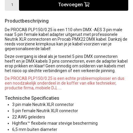
Toevoegen
Productbeschrijving
De PROCAB PLP150/0.25 is een 110 ohm DMX -AES 3 pin male
naar 5 pin female kabel adapter uitgerust met professionele
Neutrik XLR connectoren en Procab PMX22 DMX kabel. Dankzij de
reeds voorziene krimpkous kan je je kabel voorzien van je
gepersonaliseerde label!
Deze overgang is ideal als je toestel 5 pins DMX connectoren
heeft en je DMX kabels 3 pins connectoren, even de adapter kabel
erop prikken en klaar! Geen onnodig om solderen van kabels met
het risico op slechte verbindingen of een verkeerde pinning.
De PROCAB PLP150/0.25 is een echte probleemoplosser en dus
een noodzakelijk onderdeel in de koffer van elke technieker,
productie firma, mobiele DJ, ….
Technische Specificaties
3 pin male Neutrik XLR connector
5 pin female Neutrik XLR connector
22 AWG geleiders
Highflex™ flexibele maar stevige bescherming
6,5 mm buiten diameter