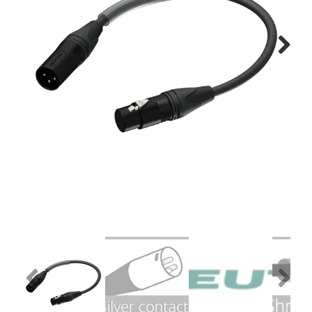
Montage
B-stock
Next
Black Box
Projects
Over Pro Gear
Meer
New arrivals
B-stock
Pro Gear Lease
Previous
Next
Contact