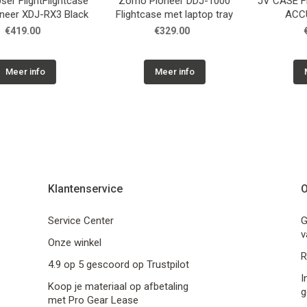
lightFlightcase
Zomo Pioneer DDJ-1000
JV CASE Flight
 XDJ-RX3 Black
Flightcase met laptop tray
ACCU-C
9.00
€329.00
€299
r info
Meer info
Meer 
Klantenservice
O
Service Center
G
v
Onze winkel
R
4.9 op 5 gescoord op Trustpilot
I
Koop je materiaal op afbetaling
g
met Pro Gear Lease