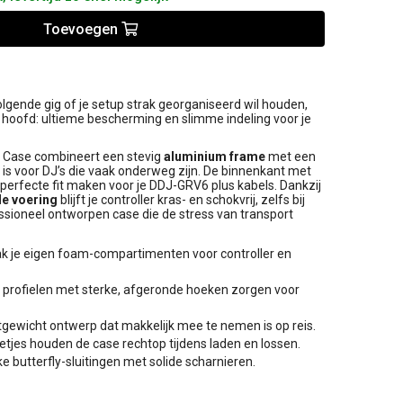
Toevoegen
lgende gig of je setup strak georganiseerd wil houden,
 je hoofd: ultieme bescherming en slimme indeling voor je
t Case combineert een stevig
aluminium frame
met een
 is voor DJ’s die vaak onderweg zijn. De binnenkant met
e perfecte fit maken voor je DDJ-GRV6 plus kabels. Dankzij
e voering
blijft je controller kras- en schokvrij, zelfs bij
fessioneel ontworpen case die de stress van transport
 je eigen foam-compartimenten voor controller en
profielen met sterke, afgeronde hoeken zorgen voor
tgewicht ontwerp dat makkelijk mee te nemen is op reis.
tjes houden de case rechtop tijdens laden en lossen.
e butterfly-sluitingen met solide scharnieren.