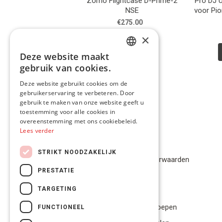
 DJ FLT-REV7
Zomo Flightcase D-Prime-2
Pro DJ User F
NSE
voor Pioneer
299.00
€275.00
€41
×
eer info
Meer info
Mee
Deze website maakt
DUTCH
gebruik van cookies.
FRENCH
Deze website gebruikt cookies om de
gebruikerservaring te verbeteren. Door
ENGLISH
gebruik te maken van onze website geeft u
toestemming voor alle cookies in
overeenstemming met ons cookiebeleid.
Lees verder
Privacybeleid
STRIKT NOODZAKELIJK
Algemene Voorwaarden
PRESTATIE
Disclaimer
TARGETING
Privacybeleid
Bestelling herroepen
FUNCTIONEEL