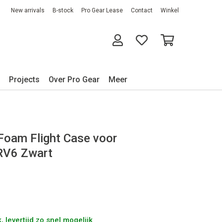
New arrivals
B-stock
Pro Gear Lease
Contact
Winkel
Projects
Over Pro Gear
Meer
Foam Flight Case voor
RV6 Zwart
 levertijd zo snel mogelijk