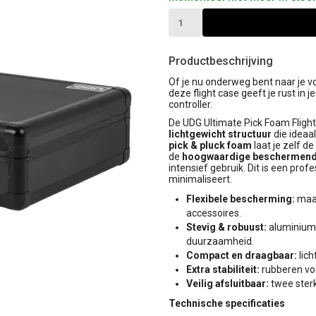
Productbeschrijving
Of je nu onderweg bent naar je vo
deze flight case geeft je rust in
controller.
De UDG Ultimate Pick Foam Fligh
lichtgewicht structuur
die ideaal
pick & pluck foam
laat je zelf d
de
hoogwaardige beschermend
intensief gebruik. Dit is een pro
minimaliseert.
Flexibele bescherming:
maak
accessoires.
Stevig & robuust:
aluminium 
duurzaamheid.
Compact en draagbaar:
lich
Extra stabiliteit:
rubberen voe
Veilig afsluitbaar:
twee sterk
Technische specificaties