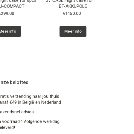
 case for 6pcs
JV CASE Flight case for 4 x
JV CASE Flight c
OMPACT
BT-AKKUPOLE
BT-AKK
.00
€1150.00
€269.0
info
Meer info
Meer in
nze beloftes
ratis verzending naar jou thuis
anaf €49 in België en Nederland
azendsnel advies
n voorraad? Volgende werkdag
eleverd!