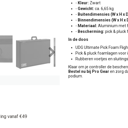
-
Kleur:
Zwart
-
Gewicht:
ca. 6,65 kg
-
Buitendimensies (W x H x D
-
Binnendimensies (W x H x 
-
Materiaal:
Aluminium met 
-
Bescherming:
pick & pluck
In de doos
UDG Ultimate Pick Foam Flig
Pick & pluck foamlagen voor 
Rubberen voetjes en sluiti
Next
Klaar om je controller de bescher
Bestel nu bij Pro Gear
en zorg da
podium.
ring vanaf €49