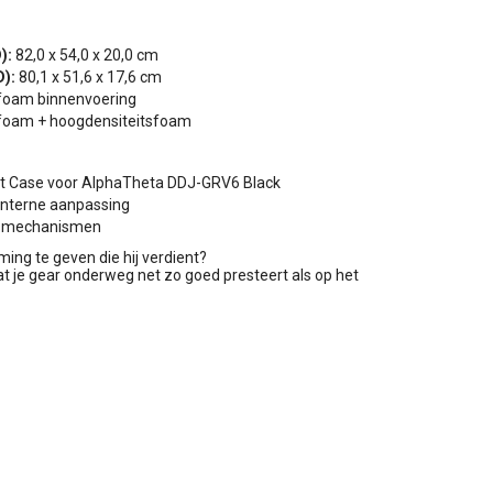
):
82,0 x 54,0 x 20,0 cm
D):
80,1 x 51,6 x 17,6 cm
foam binnenvoering
 foam + hoogdensiteitsfoam
ht Case voor AlphaTheta DDJ-GRV6 Black
interne aanpassing
ngsmechanismen
ming te geven die hij verdient?
t je gear onderweg net zo goed presteert als op het