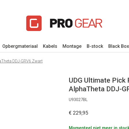
Opbergmateriaal
Kabels
Montage
B-stock
Black Box
haTheta DDJ-GRV6 Zwart
UDG Ultimate Pick 
AlphaTheta DDJ-G
U93027BL
€ 229,95
Momenteel niet meer in stock,