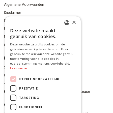
Algemene Voorwaarden
Disclaimer
×
Privacybeleid
Bestelling herroepen
Deze website maakt
DUTCH
gebruik van cookies.
Betalingsmiddelen
FRENCH
Deze website gebruikt cookies om de
Geschillen
gebruikerservaring te verbeteren. Door
ENGLISH
gebruik te maken van onze website geeft u
Klantenservice
toestemming voor alle cookies in
overeenstemming met ons cookiebeleid.
Service Center
Lees verder
Onze winkel
STRIKT NOODZAKELIJK
4.9 op 5 gescoord op Trustpilot
PRESTATIE
Koop je materiaal op afbetaling met Pro Gear Lease
TARGETING
Onze beloftes
FUNCTIONEEL