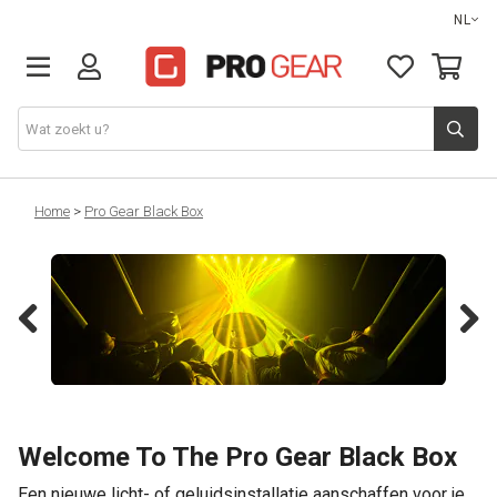
NL
DJ gear
Home
>
Pro Gear Black Box
Lights & effects
Sound
Previous
Next
Opbergmateriaal
Welcome To The Pro Gear Black Box
Kabels
Een nieuwe licht- of geluidsinstallatie aanschaffen voor je