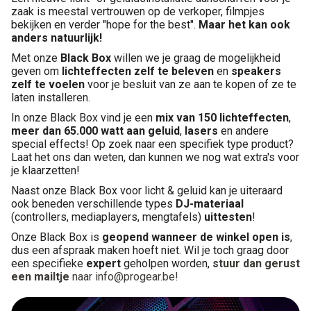
Montage
zaak is meestal vertrouwen op de verkoper, filmpjes
bekijken en verder "hope for the best".
Maar het kan ook
anders natuurlijk!
B-stock
Met onze
Black Box
willen we je graag de mogelijkheid
geven om
lichteffecten zelf te beleven
en
speakers
zelf te voelen
voor je besluit van ze aan te kopen of ze te
Black Box
laten installeren.
In onze Black Box vind je een
mix van 150 lichteffecten
,
Projects
meer dan 65.000 watt aan geluid
,
lasers
en andere
special effects! Op zoek naar een specifiek type product?
Laat het ons dan weten, dan kunnen we nog wat extra's voor
Over Pro Gear
je klaarzetten!
Naast onze Black Box voor licht & geluid kan je uiteraard
Meer
ook beneden verschillende types
DJ-materiaal
(controllers, mediaplayers, mengtafels)
uittesten
!
New arrivals
Onze Black Box is
geopend wanneer de winkel open is
,
dus een afspraak maken hoeft niet. Wil je toch graag door
B-stock
een specifieke
expert
geholpen worden,
stuur dan gerust
een mailtje
naar info@progear.be!
Pro Gear Lease
Contact