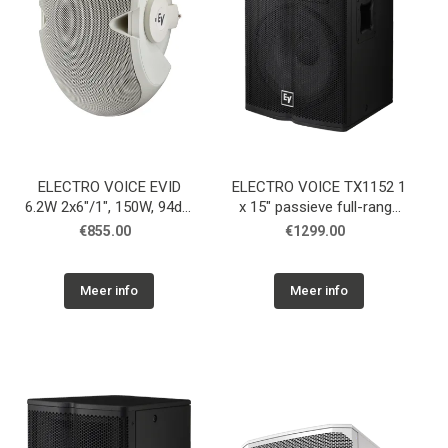
ELECTRO VOICE EVID
ELECTRO VOICE TX1152 1
6.2W 2x6"/1", 150W, 94dB,
x 15" passieve full-range
100°x80°, binnen/buiten,
speaker, 100 dB, 500 W
€855.00
€1299.00
(Paar)
cont.
Meer info
Meer info