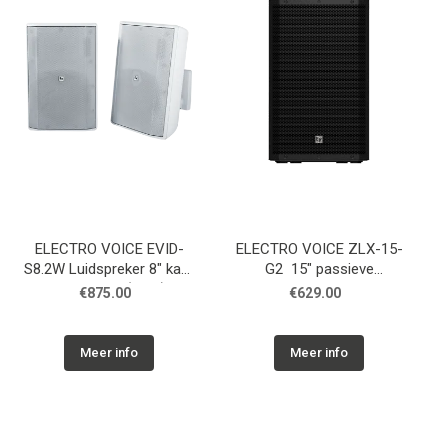
ELECTRO VOICE EVID-
ELECTRO VOICE ZLX-15-
S8.2W Luidspreker 8" kast
G2 15" passieve
8 Ohm wit, (Paar)
luidspreker, 8 ohm, zwart
€875.00
€629.00
Meer info
Meer info