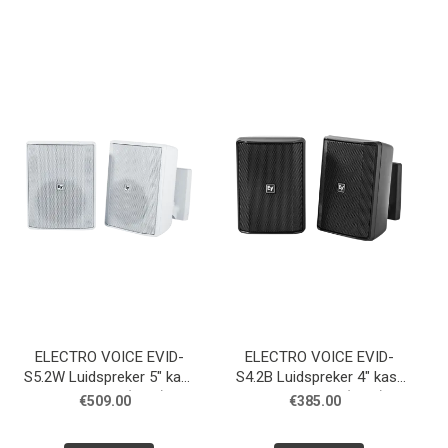
ELECTRO VOICE EVID-
ELECTRO VOICE EVID-
S5.2W Luidspreker 5" kast
S4.2B Luidspreker 4" kast
8 Ohm wit, (Paar)
8 Ohm zwart, (Paar)
€509.00
€385.00