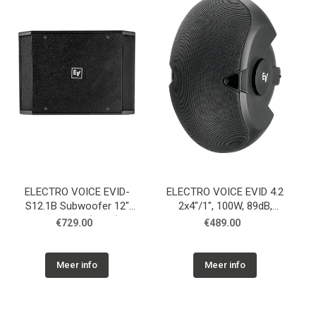
ELECTRO VOICE EVID-
ELECTRO VOICE EVID 4.2
S12.1B Subwoofer 12"
2x4"/1", 100W, 89dB,
kast zwart, (Enkel)
120°x80°, binnen/buiten,
€729.00
€489.00
(Paar)
Meer info
Meer info