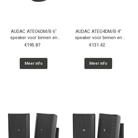
AUDAC ATEO6DM/B 6"
AUDAC ATEO4DM/B 4"
speaker voor binnen en
speaker voor binnen en
buiten met
buiten met
€195.87
€131.42
CleverMount+™ - Zwart -
CleverMount+™ - Zwart -
16ohm
16ohm
Meer info
Meer info