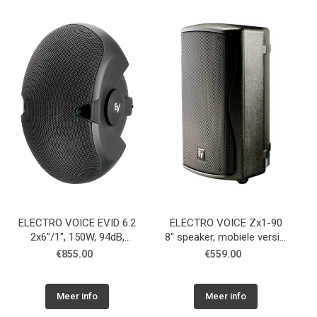
ELECTRO VOICE EVID 6.2
ELECTRO VOICE Zx1-90
2x6"/1", 150W, 94dB,
8" speaker, mobiele versie,
100°x80°, binnen/buiten,
zwart
€855.00
€559.00
(Paar)
Meer info
Meer info