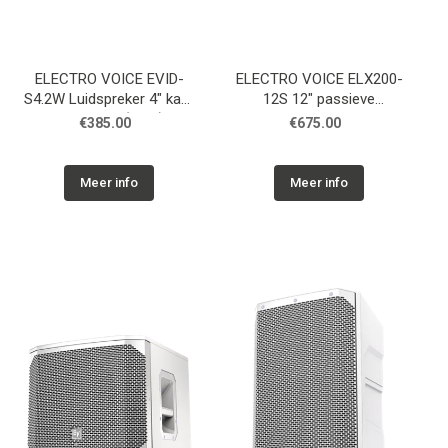
ELECTRO VOICE EVID-
ELECTRO VOICE ELX200-
S4.2W Luidspreker 4" kast
12S 12" passieve
8 Ohm wit (Paar)
subwoofer, zwart
€385.00
€675.00
Meer info
Meer info