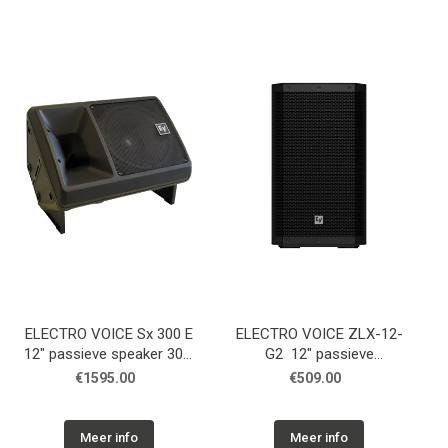
ELECTRO VOICE Sx 300 E
ELECTRO VOICE ZLX-12-
12" passieve speaker 300,
G2 12" passieve
zwart
luidspreker, 8 ohm, zwart
€1595.00
€509.00
Meer info
Meer info