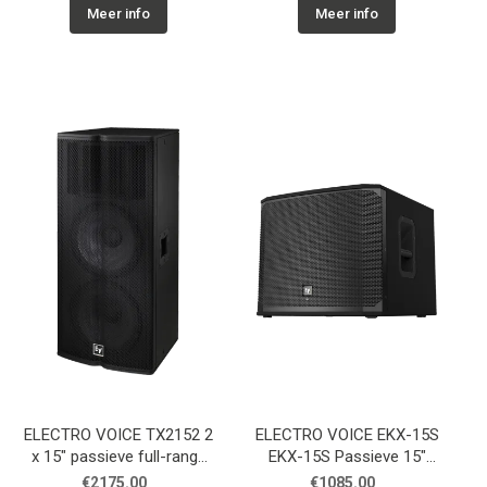
Meer info
Meer info
ELECTRO VOICE TX2152 2
ELECTRO VOICE EKX-15S
x 15" passieve full-range
EKX-15S Passieve 15"
speaker, 102 dB, 1000 W
subwoofer
€2175.00
€1085.00