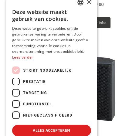
×
400Wrms / 8 ohm
200Wrms / 8 ohm
€439.00
€219.00
Deze website maakt
DUTCH
gebruik van cookies.
Meer info
Meer info
FRENCH
Deze website gebruikt cookies om de
gebruikerservaring te verbeteren. Door
ENGLISH
gebruik te maken van onze website geeft u
toestemming voor alle cookies in
overeenstemming met ons cookiebeleid.
Lees verder
STRIKT NOODZAKELIJK
PRESTATIE
TARGETING
FUNCTIONEEL
NIET-GECLASSIFICEERD
ALLES ACCEPTEREN