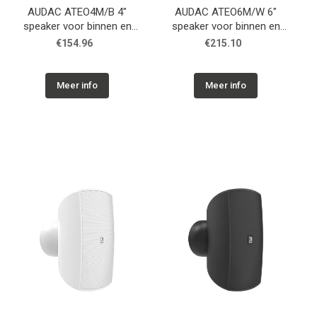
AUDAC ATEO4M/B 4"
AUDAC ATEO6M/W 6"
speaker voor binnen en
speaker voor binnen en
buiten met
buiten met
€154.96
€215.10
CleverMount+™ - Zwart -
CleverMount+™ - Wit -
8ohm/100v
8ohm/100v
Meer info
Meer info