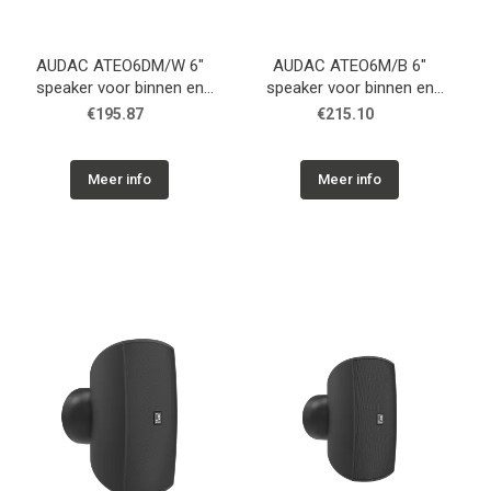
AUDAC ATEO6DM/W 6"
AUDAC ATEO6M/B 6"
speaker voor binnen en
speaker voor binnen en
buiten met
buiten met
€195.87
€215.10
CleverMount+™ - Wit -
CleverMount+™ - Zwart -
16ohm
8ohm/100v
Meer info
Meer info