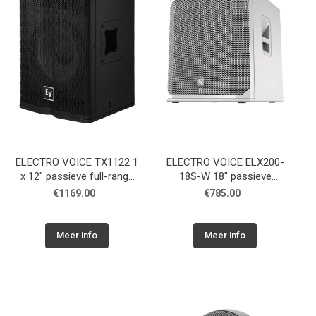
ELECTRO VOICE TX1122 1
ELECTRO VOICE ELX200-
x 12" passieve full-range
18S-W 18" passieve
speaker, 97 dB, 500 W
subwoofer, wit
€1169.00
€785.00
cont.
Meer info
Meer info