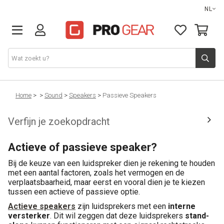
NL
DJ gear
Home
>
>
Sound
>
Speakers
>
Passieve Speakers
Verfijn je zoekopdracht
Lights & effects
Actieve of passieve speaker?
Sound
Bij de keuze van een luidspreker dien je rekening te houden
met een aantal factoren, zoals het vermogen en de
Opbergmateriaal
verplaatsbaarheid, maar eerst en vooral dien je te kiezen
tussen een actieve of passieve optie.
Kabels
Actieve speakers
zijn luidsprekers met een
interne
versterker
. Dit wil zeggen dat deze luidsprekers
stand-