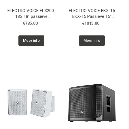
ELECTRO VOICE ELX200-
ELECTRO VOICE EKX-15
18S 18" passieve
EKX-15 Passieve 15"
subwoofer, zwart
luidspreker
€785.00
€1015.00
Meer info
Meer info