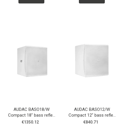
AUDAC BASO18/W
AUDAC BASO12/W
Compact 18" bass reflex
Compact 12" bass reflex
cabinet White
cabinet White
€1350.12
€840.71