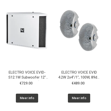
ELECTRO VOICE EVID-
ELECTRO VOICE EVID
S12.1W Subwoofer 12"
4.2W 2x4"/1", 100W, 89dB,
kast wit, (Enkel)
120°x80°, binnen/buiten,
€729.00
€489.00
(Paar)
Meer info
Meer info