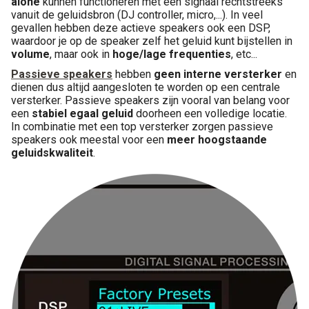
alone
kunnen functioneren met een signaal rechtstreeks
Montage
vanuit de geluidsbron (DJ controller, micro,...). In veel
gevallen hebben deze actieve speakers ook een DSP,
waardoor je op de speaker zelf het geluid kunt bijstellen in
B-stock
volume
, maar ook in
hoge/lage frequenties
, etc...
Passieve speakers
hebben
geen interne versterker
en
Black Box
dienen dus altijd aangesloten te worden op een centrale
versterker. Passieve speakers zijn vooral van belang voor
een
stabiel egaal geluid
doorheen een volledige locatie.
Projects
In combinatie met een top versterker zorgen passieve
speakers ook meestal voor een
meer hoogstaande
geluidskwaliteit
.
Over Pro Gear
Meer
New arrivals
B-stock
Pro Gear Lease
Contact