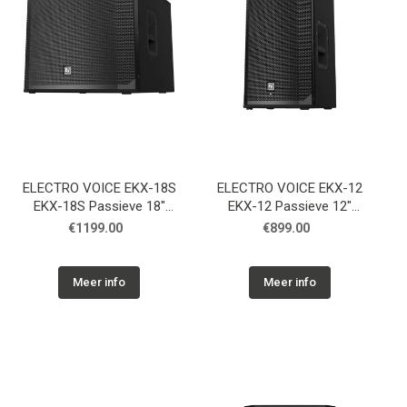
ELECTRO VOICE EKX-18S
ELECTRO VOICE EKX-12
EKX-18S Passieve 18"
EKX-12 Passieve 12"
subwoofer
luidspreker
€1199.00
€899.00
Meer info
Meer info