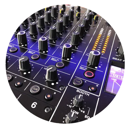
Montage
B-stock
Black Box
Projects
Over Pro Gear
Meer
New arrivals
B-stock
Pro Gear Lease
Contact