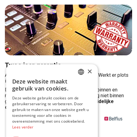
Twee jaar garantie
×
Al onze toestellen hebben
2 jaar garantie
. Werkt er plots
Deze website maakt
iets niet meer?
DUTCH
gebruik van cookies.
Dan stuur je je toestel terug of breng je het binnen en
FRENCH
regelen we de
herstelling
! Is de herstelling niet binnen
Deze website gebruikt cookies om de
garantie? Dan krijg je uiteraard eerst een
duidelijke
gebruikerservaring te verbeteren. Door
ENGLISH
offerte
en kies jij de next step!
gebruik te maken van onze website geeft u
toestemming voor alle cookies in
overeenstemming met ons cookiebeleid.
Lees verder