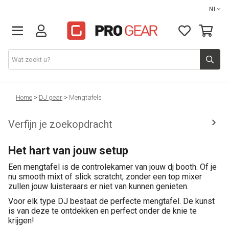
NL
DJ gear
Home
>
DJ gear
>
Mengtafels
Verfijn je zoekopdracht
Lights & effects
Het hart van jouw setup
Sound
Een mengtafel is de controlekamer van jouw dj booth. Of je
nu smooth mixt of slick scratcht, zonder een top mixer
Opbergmateriaal
zullen jouw luisteraars er niet van kunnen genieten.
Voor elk type DJ bestaat de perfecte mengtafel. De kunst
Kabels
is van deze te ontdekken en perfect onder de knie te
krijgen!