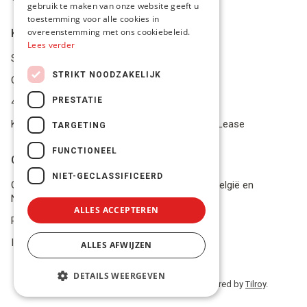
gebruik te maken van onze website geeft u
toestemming voor alle cookies in
overeenstemming met ons cookiebeleid.
Klantenservice
Lees verder
Service Center
STRIKT NOODZAKELIJK
Onze winkel
PRESTATIE
4.9 op 5 gescoord op Trustpilot
Koop je materiaal op afbetaling met Pro Gear Lease
TARGETING
FUNCTIONEEL
Onze beloftes
NIET-GECLASSIFICEERD
Gratis verzending naar jou thuis vanaf €49 in België en
Nederland
ALLES ACCEPTEREN
Razendsnel advies
In voorraad? Volgende werkdag geleverd!
ALLES AFWIJZEN
DETAILS WEERGEVEN
© 2026 PRO GEAR - BE 0848 554 515 | Powered by
Tilroy
.