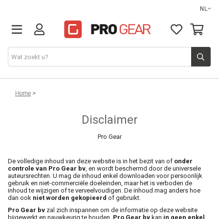
NL
DJ gear
Home
>
Disclaimer
Lights & effects
Pro Gear
Sound
De volledige inhoud van deze website is in het bezit van of
onder
controle van Pro Gear bv
, en wordt beschermd door de universele
Opbergmateriaal
auteursrechten. U mag de inhoud enkel downloaden voor persoonlijk
gebruik en niet-commerciële doeleinden, maar het is verboden de
inhoud te wijzigen of te verveelvoudigen. De inhoud mag anders hoe
dan ook
niet worden gekopieerd
of gebruikt.
Kabels
Pro Gear bv
zal zich inspannen om de informatie op deze website
bijgewerkt en nauwkeurig te houden.
Pro Gear bv
kan
in geen enkel