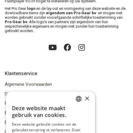
Flashplayer 9.0 of hoger te installeren op uw systeem.
Het Pro Gear
logo
en de lay-out en vormgeving van deze website en de
Winkel
dowloadbare items zijn
eigendom van Pro Gear bv
en mogen niet
worden gebruikt zonder voorafgaande schriftelijke toestemming van
Pro Gear bv
. Alle logo's van partners zijn eigendom van hun
respectievelijke eigenaars en mogen niet zonder hun toestemming
gebruikt worden.
Klantenservice
Algemene Voorwaarden
Disclaimer
×
Privacybeleid
Deze website maakt
DUTCH
Bestelling herroepen
gebruik van cookies.
FRENCH
Betalingsmiddelen
Deze website gebruikt cookies om de
gebruikerservaring te verbeteren. Door
ENGLISH
Geschillen