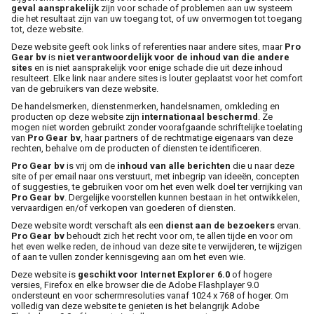
geval aansprakelijk
zijn voor schade of problemen aan uw systeem
Montage
die het resultaat zijn van uw toegang tot, of uw onvermogen tot toegang
tot, deze website.
Deze website geeft ook links of referenties naar andere sites, maar
Pro
B-stock
Gear bv
is
niet verantwoordelijk voor de inhoud van die andere
sites
en is niet aansprakelijk voor enige schade die uit deze inhoud
resulteert. Elke link naar andere sites is louter geplaatst voor het comfort
Black Box
van de gebruikers van deze website.
De handelsmerken, dienstenmerken, handelsnamen, omkleding en
producten op deze website zijn
internationaal beschermd
. Ze
Projects
mogen niet worden gebruikt zonder voorafgaande schriftelijke toelating
van
Pro Gear bv
, haar partners of de rechtmatige eigenaars van deze
rechten, behalve om de producten of diensten te identificeren.
Over Pro Gear
Pro Gear bv
is vrij om de
inhoud van alle berichten
die u naar deze
site of per email naar ons verstuurt, met inbegrip van ideeën, concepten
of suggesties, te gebruiken voor om het even welk doel ter verrijking van
Pro Gear bv
. Dergelijke voorstellen kunnen bestaan in het ontwikkelen,
Meer
vervaardigen en/of verkopen van goederen of diensten.
Deze website wordt verschaft als een
dienst aan de bezoekers
ervan.
New arrivals
Pro Gear bv
behoudt zich het recht voor om, te allen tijde en voor om
het even welke reden, de inhoud van deze site te verwijderen, te wijzigen
of aan te vullen zonder kennisgeving aan om het even wie.
B-stock
Deze website is
geschikt voor Internet Explorer 6.0
of hogere
versies, Firefox en elke browser die de Adobe Flashplayer 9.0
Pro Gear Lease
ondersteunt en voor schermresoluties vanaf 1024 x 768 of hoger. Om
volledig van deze website te genieten is het belangrijk Adobe
Contact