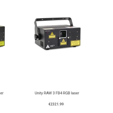
er
Unity RAW 3 FB4 RGB laser
€2321.99