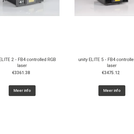
 ELITE 2 - FB4 controlled RGB
unity ELITE 5 - FB4 controll
laser
laser
€3361.38
€3475.12
Meer info
Meer info