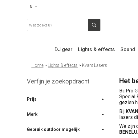
NL
DJ gear
Lights & effects
Sound
Home
>
Lights & effects
>
Kvant Lasers
Het b
Verfijn je zoekopdracht
Bij Pro 
Special 
Prijs
gezien h
Bij
KVA
Merk
lasers d
We zijn 
Gebruik outdoor mogelijk
BENELU