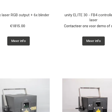
x laser RGB output + 6x blinder
unity ELITE 30 - FB4 control
laser
€1815.00
Contacteer ons voor demo of o
Meer info
Meer info