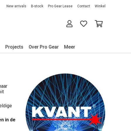
New arrivals
B-stock
Pro Gear Lease
Contact
Winkel
Projects
Over Pro Gear
Meer
maar
it
eldige
n in de