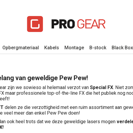
Opbergmateriaal
Kabels
Montage
B-stock
Black Box
elang van geweldige Pew Pew!
Gear zijn we sowieso al helemaal verzot van
Special FX
. Niet zo
FX maar professionele top-of-the-line FX die het publiek nog noo
eeft!
NT
delen ze die verzottigheid met een ruim assortiment aan gew
ie veel meer dan enkel Pew Pew doen!
dan ook heel trots dat we deze geweldige lasers mogen
verdele
X!