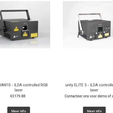
 RAW10 - ILDA controlled RGB
unity ELITE 5 - ILDA control
laser
laser
€3179.88
Contacteer ons voor demo of o
Meer info
Meer info