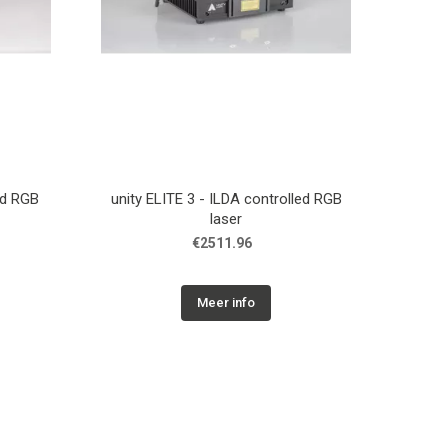
ed RGB
unity ELITE 3 - ILDA controlled RGB
laser
€2511.96
Meer info