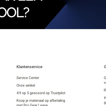
Klantenservice
O
Service Center
G
v
Onze winkel
R
4.9 op 5 gescoord op Trustpilot
I
Koop je materiaal op afbetaling
g
met Pro Gear Lease