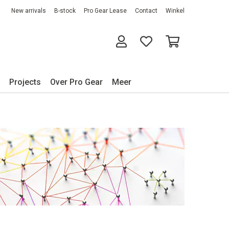
New arrivals
B-stock
Pro Gear Lease
Contact
Winkel
Projects
Over Pro Gear
Meer