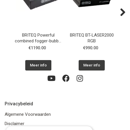
Next
BRITEQ Powerful
BRITEQ BT-LASER2000
combined fogger-bubble
RGB
machine-fan-LEDs
€1190.00
€990.00
Meer info
Meer info
Privacybeleid
Algemene Voorwaarden
Disclaimer