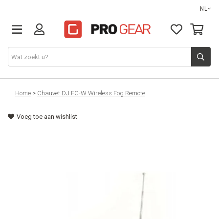
NL
DJ gear
Home
>
Chauvet DJ FC-W Wireless Fog Remote
Voeg toe aan wishlist
Lights & effects
Sound
Opbergmateriaal
Kabels