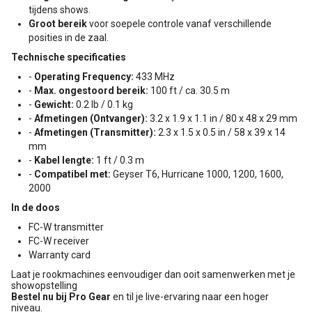
tijdens shows.
Groot bereik
voor soepele controle vanaf verschillende
posities in de zaal.
Technische specificaties
-
Operating Frequency:
433 MHz
-
Max. ongestoord bereik:
100 ft / ca. 30.5 m
-
Gewicht:
0.2 lb / 0.1 kg
-
Afmetingen (Ontvanger):
3.2 x 1.9 x 1.1 in / 80 x 48 x 29 mm
-
Afmetingen (Transmitter):
2.3 x 1.5 x 0.5 in / 58 x 39 x 14
mm
-
Kabel lengte:
1 ft / 0.3 m
-
Compatibel met:
Geyser T6, Hurricane 1000, 1200, 1600,
2000
In de doos
FC-W transmitter
FC-W receiver
Warranty card
Laat je rookmachines eenvoudiger dan ooit samenwerken met je
showopstelling
Bestel nu bij Pro Gear
en til je live-ervaring naar een hoger
niveau.