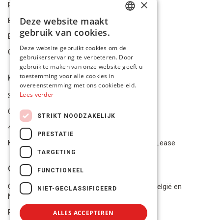
×
Privacybeleid
Deze website maakt
Bestelling herroepen
DUTCH
gebruik van cookies.
Betalingsmiddelen
FRENCH
Deze website gebruikt cookies om de
Geschillen
gebruikerservaring te verbeteren. Door
ENGLISH
gebruik te maken van onze website geeft u
toestemming voor alle cookies in
Klantenservice
overeenstemming met ons cookiebeleid.
Lees verder
Service Center
Onze winkel
STRIKT NOODZAKELIJK
4.9 op 5 gescoord op Trustpilot
PRESTATIE
Koop je materiaal op afbetaling met Pro Gear Lease
TARGETING
Onze beloftes
FUNCTIONEEL
Gratis verzending naar jou thuis vanaf €49 in België en
NIET-GECLASSIFICEERD
Nederland
Razendsnel advies
ALLES ACCEPTEREN