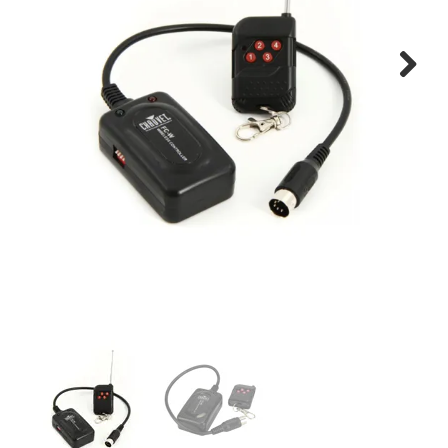
Montage
B-stock
Next
Black Box
Projects
Over Pro Gear
Meer
New arrivals
B-stock
Pro Gear Lease
Contact