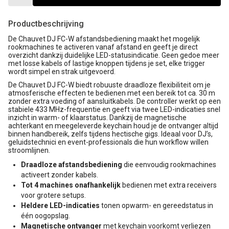
Productbeschrijving
De Chauvet DJ FC-W afstandsbediening maakt het mogelijk
rookmachines te activeren vanaf afstand en geeft je direct
overzicht dankzij duidelijke LED-statusindicatie. Geen gedoe meer
met losse kabels of lastige knoppen tijdens je set, elke trigger
wordt simpel en strak uitgevoerd.
De Chauvet DJ FC-W biedt robuuste draadloze flexibiliteit om je
atmosferische effecten te bedienen met een bereik tot ca. 30 m
zonder extra voeding of aansluitkabels. De controller werkt op een
stabiele 433 MHz-frequentie en geeft via twee LED-indicaties snel
inzicht in warm- of klaarstatus. Dankzij de magnetische
achterkant en meegeleverde keychain houd je de ontvanger altijd
binnen handbereik, zelfs tijdens hectische gigs. Ideaal voor DJ’s,
geluidstechnici en event-professionals die hun workflow willen
stroomlijnen.
Draadloze afstandsbediening
die eenvoudig rookmachines
activeert zonder kabels.
Tot 4 machines onafhankelijk
bedienen met extra receivers
voor grotere setups.
Heldere LED-indicaties
tonen opwarm- en gereedstatus in
één oogopslag.
Magnetische ontvanger
met keychain voorkomt verliezen