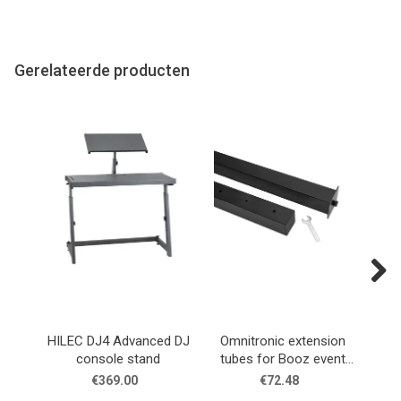
Gerelateerde producten
Next
HILEC DJ4 Advanced DJ
Omnitronic extension
Omni
console stand
tubes for Booz event
B
stand
€369.00
€72.48