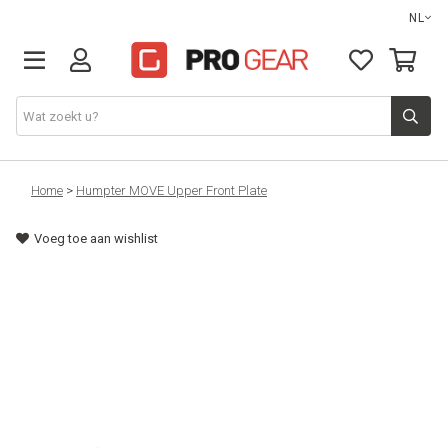
NL
DJ gear
Home
>
Humpter MOVE Upper Front Plate
Voeg toe aan wishlist
Lights & effects
Sound
Opbergmateriaal
Kabels