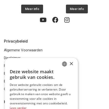
Meer info
Meer info
Privacybeleid
Algemene Voorwaarden
Disclaimer
×
Privacybeleid
Deze website maakt
DUTCH
Bestelling herroepen
gebruik van cookies.
Betalingsmiddelen
FRENCH
Deze website gebruikt cookies om de
Geschillen
gebruikerservaring te verbeteren. Door
ENGLISH
gebruik te maken van onze website geeft u
toestemming voor alle cookies in
Klantenservice
overeenstemming met ons cookiebeleid.
Lees verder