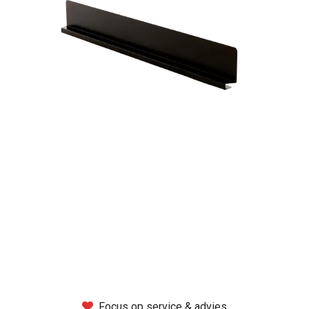
Montage
B-stock
Black Box
Projects
Over Pro Gear
Meer
New arrivals
B-stock
Pro Gear Lease
Focus op service & advies
Contact