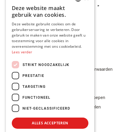
Kleur
Deze website maakt
DUTCH
gebruik van cookies.
FRENCH
Deze website gebruikt cookies om de
gebruikerservaring te verbeteren. Door
ENGLISH
gebruik te maken van onze website geeft u
toestemming voor alle cookies in
overeenstemming met ons cookiebeleid.
Lees verder
Privacybeleid
STRIKT NOODZAKELIJK
Algemene Voorwaarden
PRESTATIE
Disclaimer
TARGETING
Privacybeleid
Bestelling herroepen
FUNCTIONEEL
Betalingsmiddelen
NIET-GECLASSIFICEERD
Geschillen
ALLES ACCEPTEREN