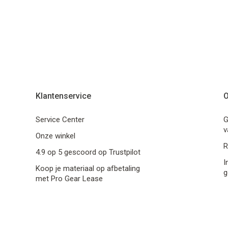
Klantenservice
O
Service Center
G
v
Onze winkel
R
4.9 op 5 gescoord op Trustpilot
I
Koop je materiaal op afbetaling
g
met Pro Gear Lease