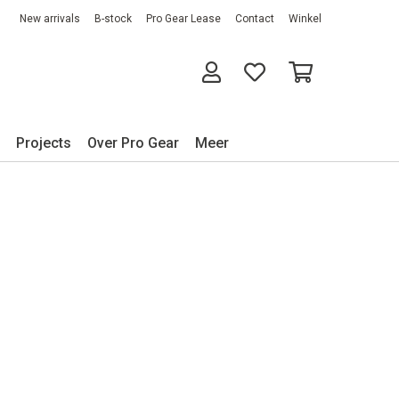
New arrivals
B-stock
Pro Gear Lease
Contact
Winkel
Projects
Over Pro Gear
Meer