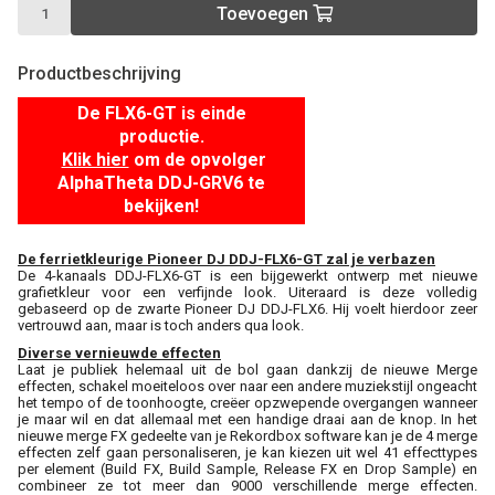
Toevoegen
Productbeschrijving
De FLX6-GT is einde
productie.
Klik hier
om de opvolger
AlphaTheta DDJ-GRV6 te
bekijken!
De ferrietkleurige Pioneer DJ DDJ-FLX6-GT zal je verbazen
De 4-kanaals DDJ-FLX6-GT is een bijgewerkt ontwerp met nieuwe
grafietkleur voor een verfijnde look. Uiteraard is deze volledig
gebaseerd op de zwarte Pioneer DJ DDJ-FLX6. Hij voelt hierdoor zeer
vertrouwd aan, maar is toch anders qua look.
Diverse vernieuwde effecten
Laat je publiek helemaal uit de bol gaan dankzij de nieuwe Merge
effecten, schakel moeiteloos over naar een andere muziekstijl ongeacht
het tempo of de toonhoogte, creëer opzwepende overgangen wanneer
je maar wil en dat allemaal met een handige draai aan de knop. In het
nieuwe merge FX gedeelte van je Rekordbox software kan je de 4 merge
effecten zelf gaan personaliseren, je kan kiezen uit wel 41 effecttypes
per element (Build FX, Build Sample, Release FX en Drop Sample) en
combineer ze tot meer dan 9000 verschillende merge effecten.