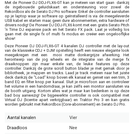
Met de Pioneer DJ DDJ-FLX6-GT kan je meteen van start gaan dankzij
de ingebouwde geluidskaart en ondersteuning voor zowel de
Rekordbox als de Serato DJ Pro software. Enkel de controller aansluiten
op je laptop waar je software op geïnstalleerd is via de meegeleverde
USB kabel en starten maar, geen dure abonnementen, extra hardware of
drivers nodig! De Pioneer DJ DDJ-FLX6 komt met een gratis Serato Pitch
'n Time DJ expansie pack en het Serato FX pack. Laat je volledig los
gaan met de single fx of multi fx modus en creëer een ongelooflijke
show!
Deze Pioneer DJ DDJ-FLX6-GT 4 kanalen DJ controller met de lay-out
van de klassieke CDJ + DJM opstelling heeft een nieuwe elegante look
meegekregen met een mooi matte donkergrijze afwerking. Het
herontwerp van de jog wheels en de integratie van de merge fx
draaiknoppen zijn maar enkele van, de leuke features op deze
controller. Dankzij de grote scroll button blader je met gemak door je
bibliotheek, je mappen en tracks. Laad je track meteen naar het juiste
deck dankzij de "Load" knop boven elk kanaal en geniet van een trim, 3
band EQ en filter knop per kanaal. Sluit je microfoon aan en controleer
het volume in een handomdraai, je kan zelfs een monitor aansluiten via
de booth uitgang. Kortom alles wat je maar kan bedenken is op deze
bad boy aanwezig! De bijgewerkte controller is ook compatibel met
Virtual DJ (licentie apart verkrijgbaar) en Traktor Pro 3 en kan gratis
worden gebruikt met Rekordbox (Core-abonnement) en Serato DJ Pro.
Aantal kanalen
Vier
Draadloos
Nee