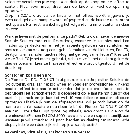
Selecteer vervolgens je Merge FX en druk op de knop om het effect te
starten. Klaar voor meer, draai aan de knop en voel de spanning
opbouwen...
Drop in 3,2,1.. druk op de knop en het effect wordt vrijgeven, je
eventueel gekozen sample wordt afgespeeld en de huidige track stopt
met spelen. Nu moet je enkel nog het volgende nummer starten en klaar
is kees!
Werk je liever met de performance pads? Gebruik dan zeker de nieuwe
Sample Scratch modus in Rekordbox, waarmee je samples snel kan
inladen op je decks en je met je favoriete geluiden kan scratchen en
remixen. Je kan ook nog eens gebruik maken van de Hot cues, Pad FX,
Beat jump en sampler functies. Nog niet genoeg van effecten? Kies zelf
welke Beat FX je het meest gebruikt, schakel ze in met de alom gekende
blauwe toets en kies zelf hoeveel effect er wordt uitgestuurd met de
draaiknop.
Scratchen zoals een pro
De Pioneer DJ DDJ-FLX6-GT is uitgerust met de Jog cutter. Schakel de
jog cutter in, draai aan het jog wheel en voeg een professioneel klinkend
scratch effect toe aan je set zonder dat je de crossfader hoeft te
gebruiken! Het scratch effect is gebaseerd op je laatste hot cue of cue
punt in je track en je kan tot wel 10 verschillende scratch effecten
oproepen afhankelijk van de afspeelpositie. Wil je toch liever op de
normale manier scratchen dan ben je bij de Pioneer DJ DDJ-FLX6-GT
aan het juiste adres. Zijn grote jog wheels, even groot als die op de
allernieuwste Pioneer DJ CDJ-3000 trouwens, voelen super natuurlijk aan
wanneer je wil scratchen of pitch benden en dankzij het ingebouwde
display heb je een duidelijk zicht op je afspeelpositie!
Rekordbox, Virtual DJ, Traktor Pro 3 & Serato