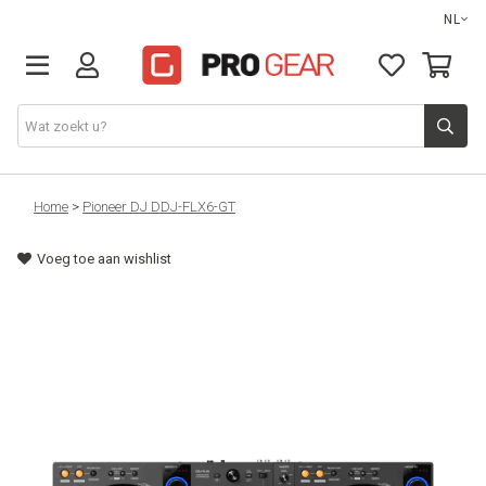
NL
DJ gear
Home
>
Pioneer DJ DDJ-FLX6-GT
Voeg toe aan wishlist
Lights & effects
Sound
Opbergmateriaal
Kabels