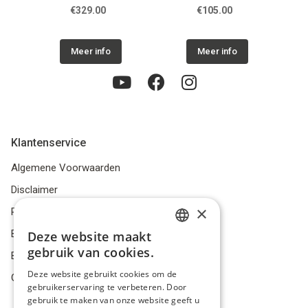
GT
€329.00
€105.00
Meer info
Meer info
Klantenservice
Algemene Voorwaarden
Disclaimer
×
Privacybeleid
Bestelling herroepen
Deze website maakt
DUTCH
gebruik van cookies.
Betalingsmiddelen
FRENCH
Deze website gebruikt cookies om de
Geschillen
gebruikerservaring te verbeteren. Door
ENGLISH
gebruik te maken van onze website geeft u