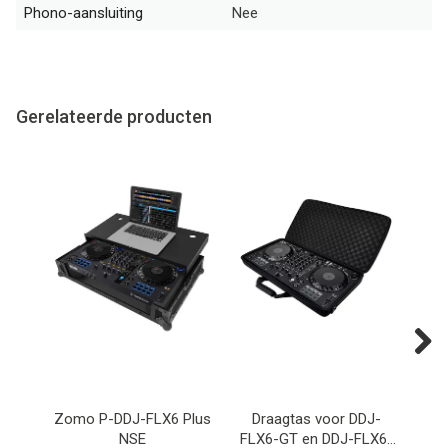
Phono-aansluiting
Nee
Gerelateerde producten
Next
Zomo P-DDJ-FLX6 Plus
Draagtas voor DDJ-
De
NSE
FLX6-GT en DDJ-FLX6-
Pio