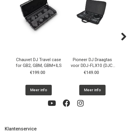
Next
Chauvet DJ Travel case
Pioneer DJ Draagtas
UD
for GB2, GBM, GBM+ILS
voor DDJ-FLX10 (DJC-
X
FLX10)
€199.00
€149.00
Meer info
Meer info
Klantenservice