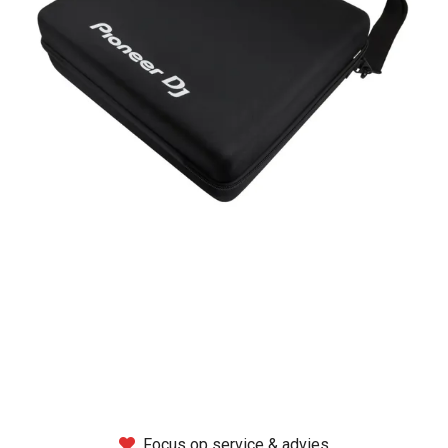
Montage
B-stock
Black Box
Projects
Over Pro Gear
Meer
New arrivals
B-stock
Pro Gear Lease
Focus op service & advies
Contact