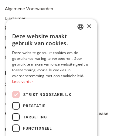
Algemene Voorwaarden
Disclaimer
×
Privacybeleid
Deze website maakt
Bestelling herroepen
DUTCH
gebruik van cookies.
Betalingsmiddelen
FRENCH
Deze website gebruikt cookies om de
Geschillen
gebruikerservaring te verbeteren. Door
ENGLISH
gebruik te maken van onze website geeft u
toestemming voor alle cookies in
Klantenservice
overeenstemming met ons cookiebeleid.
Lees verder
Service Center
Onze winkel
STRIKT NOODZAKELIJK
4.9 op 5 gescoord op Trustpilot
PRESTATIE
Koop je materiaal op afbetaling met Pro Gear Lease
TARGETING
FUNCTIONEEL
Onze beloftes