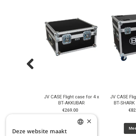
Previous
ght case for 4 x
JV CASE Flight case for 4 x
JV CASE Flig
AKKUPOLE
BT-AKKUBAR
BT-SHARK 
150.00
€269.00
€82
×
eer info
Meer info
Mee
Deze website maakt
DUTCH