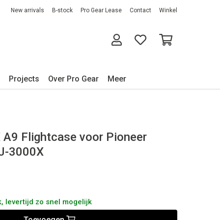
New arrivals
B-stock
Pro Gear Lease
Contact
Winkel
Projects
Over Pro Gear
Meer
A9 Flightcase voor Pioneer
J-3000X
 levertijd zo snel mogelijk
Toevoegen