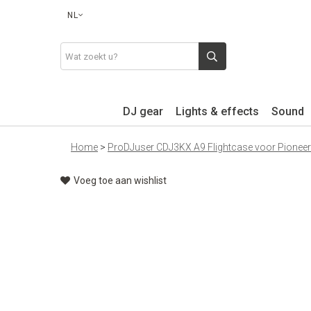
NL
DJ gear
Lights & effects
Sound
Home
>
ProDJuser CDJ3KX A9 Flightcase voor Pionee
Voeg toe aan wishlist