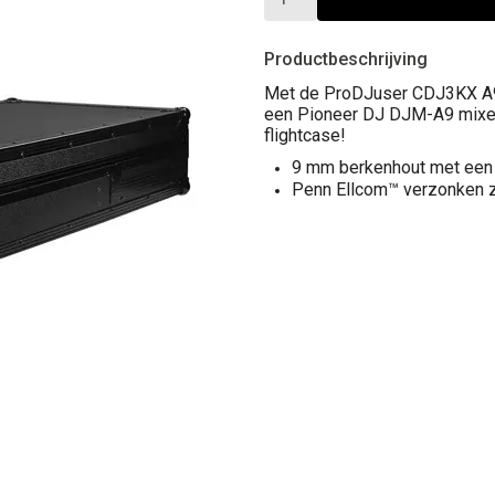
Productbeschrijving
Met de ProDJuser CDJ3KX A9 t
een Pioneer DJ DJM-A9 mixer
flightcase!
9 mm berkenhout met een
Penn Ellcom™ verzonken z