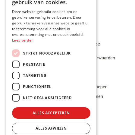
gebruik van cookies.
FRENCH
Deze website gebruikt cookies om de
gebruikerservaring te verbeteren. Door
ENGLISH
gebruik te maken van onze website geeft u
toestemming voor alle cookies in
overeenstemming met ons cookiebeleid.
Lees verder
Klantenservice
STRIKT NOODZAKELIJK
Algemene Voorwaarden
PRESTATIE
Disclaimer
TARGETING
Privacybeleid
Bestelling herroepen
FUNCTIONEEL
Betalingsmiddelen
NIET-GECLASSIFICEERD
Geschillen
ALLES ACCEPTEREN
ALLES AFWIJZEN