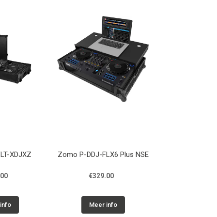
 FLT-XDJXZ
Zomo P-DDJ-FLX6 Plus NSE
.00
€329.00
info
Meer info