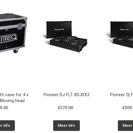
ht case for 4 x
Pioneer DJ FLT-XDJRX3
Pioneer Dj
Moving head
9.00
€279.00
€309
r info
Meer info
Meer 