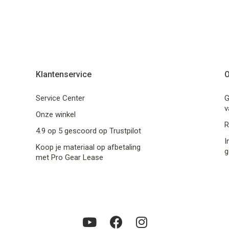
Klantenservice
O
Service Center
G
v
Onze winkel
R
4.9 op 5 gescoord op Trustpilot
I
Koop je materiaal op afbetaling
g
met Pro Gear Lease