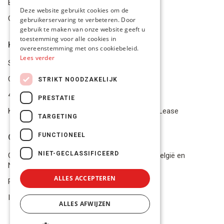
Betalingsmiddelen
FRENCH
Deze website gebruikt cookies om de
Geschillen
gebruikerservaring te verbeteren. Door
ENGLISH
gebruik te maken van onze website geeft u
toestemming voor alle cookies in
Klantenservice
overeenstemming met ons cookiebeleid.
Lees verder
Service Center
Onze winkel
STRIKT NOODZAKELIJK
4.9 op 5 gescoord op Trustpilot
PRESTATIE
Koop je materiaal op afbetaling met Pro Gear Lease
TARGETING
FUNCTIONEEL
Onze beloftes
NIET-GECLASSIFICEERD
Gratis verzending naar jou thuis vanaf €49 in België en
Nederland
ALLES ACCEPTEREN
Razendsnel advies
In voorraad? Volgende werkdag geleverd!
ALLES AFWIJZEN