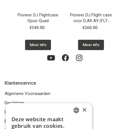
Next
Pioneer DJ Flightcase
Pioneer DJ Flight case
Pio
Opus-Quad
voor DJM-A9 (FLT-
DJMA9)
€349.00
€260.00
Meer info
Meer info
Klantenservice
Algemene Voorwaarden
Disclaimer
×
Privacybeleid
Deze website maakt
Bestelling herroepen
DUTCH
gebruik van cookies.