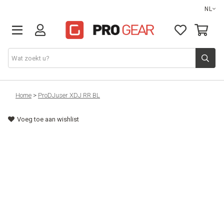
NL
DJ gear
Home
>
ProDJuser XDJ RR BL
Voeg toe aan wishlist
Lights & effects
Sound
Opbergmateriaal
Kabels