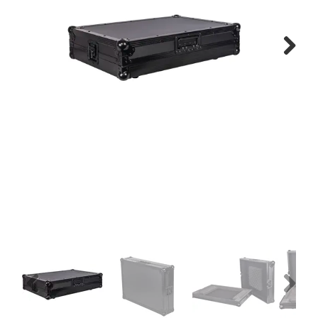
Montage
B-stock
Next
Black Box
Projects
Over Pro Gear
Meer
New arrivals
B-stock
Pro Gear Lease
Previous
Next
Contact