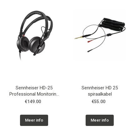
Montage
B-stock
Black Box
Projects
Over Pro Gear
Sennheiser HD-25
Sennheiser HD 25
Meer
Professional Monitoring
spiraalkabel
Headphone
€149.00
€55.00
New arrivals
B-stock
Meer info
Meer info
Pro Gear Lease
Contact