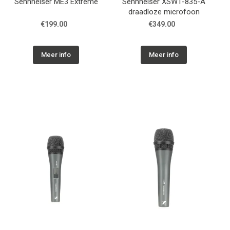
Sennheiser ME3 Extreme
Sennheiser XSW1-835-A
draadloze microfoon
€199.00
€349.00
Meer info
Meer info