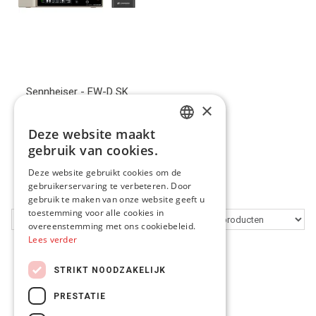
Sennheiser - EW-D SK
×
Base Beltpackset - freq
R1-6
€599.00
Deze website maakt
DUTCH
gebruik van cookies.
FRENCH
Meer info
Deze website gebruikt cookies om de
gebruikerservaring te verbeteren. Door
ENGLISH
gebruik te maken van onze website geeft u
toestemming voor alle cookies in
overeenstemming met ons cookiebeleid.
Lees verder
STRIKT NOODZAKELIJK
PRESTATIE