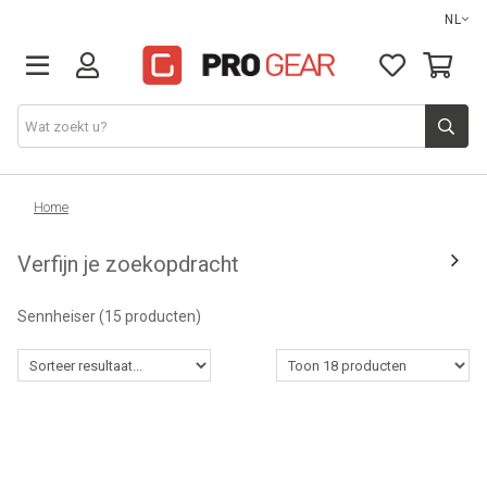
NL
DJ gear
Home
Verfijn je zoekopdracht
Lights & effects
Sennheiser
(15 producten)
Sound
Opbergmateriaal
Kabels