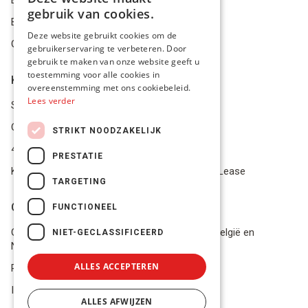
DUTCH
gebruik van cookies.
Betalingsmiddelen
FRENCH
Deze website gebruikt cookies om de
Geschillen
gebruikerservaring te verbeteren. Door
ENGLISH
gebruik te maken van onze website geeft u
toestemming voor alle cookies in
Klantenservice
overeenstemming met ons cookiebeleid.
Lees verder
Service Center
Onze winkel
STRIKT NOODZAKELIJK
4.9 op 5 gescoord op Trustpilot
PRESTATIE
Koop je materiaal op afbetaling met Pro Gear Lease
TARGETING
Onze beloftes
FUNCTIONEEL
Gratis verzending naar jou thuis vanaf €49 in België en
NIET-GECLASSIFICEERD
Nederland
ALLES ACCEPTEREN
Razendsnel advies
In voorraad? Volgende werkdag geleverd!
ALLES AFWIJZEN