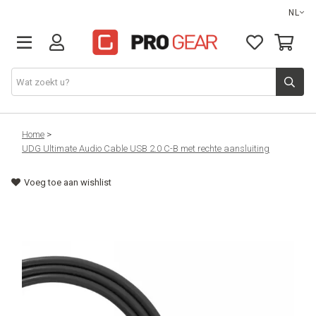
NL
DJ gear
Home
>
UDG Ultimate Audio Cable USB 2.0 C-B met rechte aansluiting
Lights & effects
Voeg toe aan wishlist
Sound
Opbergmateriaal
Kabels