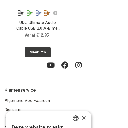
UDG Ultimate Audio
Cable USB 2.0 A-B met
haakse aansluiting
Vanaf €12.95
Meer info
Klantenservice
Algemene Voorwaarden
Disclaimer
×
Privacybeleid
Deze website maakt
Bestelling herroepen