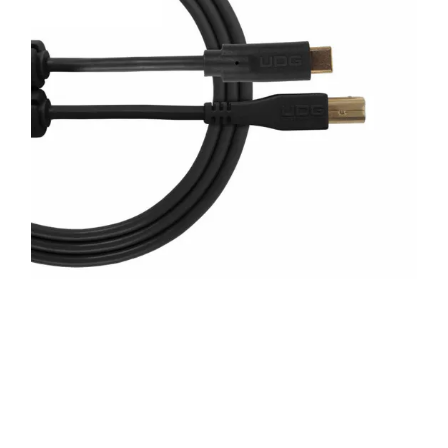
Montage
B-stock
Black Box
Projects
Over Pro Gear
Meer
New arrivals
B-stock
Pro Gear Lease
Contact