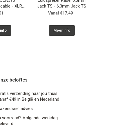
CLA595
Luidspreker Kabel 6,3mm
HILEC USB-C naa
cable - XLR
Jack TS - 6,3mm Jack TS
female 3,5mm
R female
(USBC DAC
01
Vanaf €17.49
€10.0
info
Meer info
Meer in
nze beloftes
ratis verzending naar jou thuis
anaf €49 in België en Nederland
azendsnel advies
n voorraad? Volgende werkdag
eleverd!