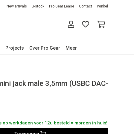
New arrivals
B-stock
Pro Gear Lease
Contact
Winkel
Projects
Over Pro Gear
Meer
mini jack male 3,5mm (USBC DAC-
us op werkdagen voor 12u besteld = morgen in huis!
Toevoegen