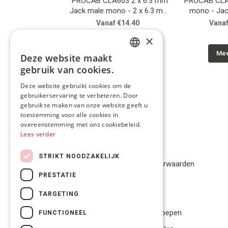
PROCAB CLA603 2 x 6.3 mm
PROCAB CLA
Jack male mono - 2 x 6.3 mm
mono - Ja
Jack male mono angled
Vanaf €14.40
Vanaf
×
Meer info
Mee
Deze website maakt
DUTCH
gebruik van cookies.
FRENCH
Deze website gebruikt cookies om de
gebruikerservaring te verbeteren. Door
ENGLISH
gebruik te maken van onze website geeft u
toestemming voor alle cookies in
overeenstemming met ons cookiebeleid.
Lees verder
Privacybeleid
STRIKT NOODZAKELIJK
Algemene Voorwaarden
PRESTATIE
Disclaimer
TARGETING
Privacybeleid
Bestelling herroepen
FUNCTIONEEL