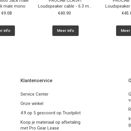
600 Jack male
PROCAB CLA591
PROCAB 
ck male mono
Loudspeaker cable - 6.3 mm
Loudspeaker 
Jack male - XLR female
male - XL
 €9.08
€40.90
€45.
r info
Meer info
Meer 
Klantenservice
O
Service Center
G
v
Onze winkel
R
4.9 op 5 gescoord op Trustpilot
I
Koop je materiaal op afbetaling
g
met Pro Gear Lease