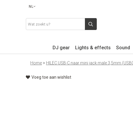
NL
DJ gear
Lights & effects
Sound
Home
>
HILEC USB-C naar mini jack male 3,5mm (US
Voeg toe aan wishlist