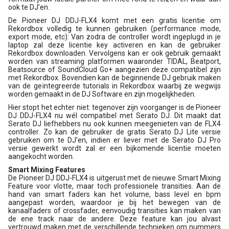
ook te DJ’en.
De Pioneer DJ DDJ-FLX4 komt met een gratis licentie om
Rekordbox volledig te kunnen gebruiken (performance mode,
export mode, etc): Van zodra de controller wordt ingeplugd in je
laptop zal deze licentie key activeren en kan de gebruiker
Rekordbox downloaden. Vervolgens kan er ook gebruik gemaakt
worden van streaming platformen waaronder TIDAL, Beatport,
Beatsource of SoundCloud Go+ aangezien deze compatibel zijn
met Rekordbox. Bovendien kan de beginnende DJ gebruik maken
van de geïntegreerde tutorials in Rekordbox waarbij ze wegwijs
worden gemaakt in de DJ Software en zijn mogelijkheden.
Hier stopt het echter niet: tegenover zijn voorganger is de Pioneer
DJ DDJ-FLX4 nu wél compatibel met Serato DJ. Dit maakt dat
Serato DJ liefhebbers nu ook kunnen meegenieten van de FLX4
controller. Zo kan de gebruiker de gratis Serato DJ Lite versie
gebruiken om te DJ'en, indien er liever met de Serato DJ Pro
versie gewerkt wordt zal er een bijkomende licentie moeten
aangekocht worden.
Smart Mixing Features
De Pioneer DJ DDJ-FLX4 is uitgerust met de nieuwe Smart Mixing
Feature voor vlotte, maar toch professionele transities. Aan de
hand van smart faders kan het volume, bass level en bpm
aangepast worden, waardoor je bij het bewegen van de
kanaalfaders of crossfader, eenvoudig transities kan maken van
de ene track naar de andere. Deze feature kan jou alvast
vertrouwd maken met de verschillende technieken om nummers