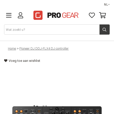
NL
DJ gear
Home
>
Pioneer DJ DDJ-FLX4 DJ controller
Voeg toe aan wishlist
Lights & effects
Sound
Opbergmateriaal
Kabels