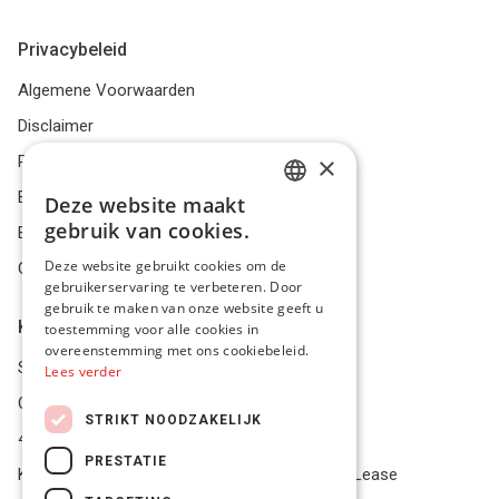
Privacybeleid
Algemene Voorwaarden
Disclaimer
×
Privacybeleid
Bestelling herroepen
Deze website maakt
DUTCH
gebruik van cookies.
Betalingsmiddelen
FRENCH
Deze website gebruikt cookies om de
Geschillen
gebruikerservaring te verbeteren. Door
ENGLISH
gebruik te maken van onze website geeft u
Klantenservice
toestemming voor alle cookies in
overeenstemming met ons cookiebeleid.
Service Center
Lees verder
Onze winkel
STRIKT NOODZAKELIJK
4.9 op 5 gescoord op Trustpilot
PRESTATIE
Koop je materiaal op afbetaling met Pro Gear Lease