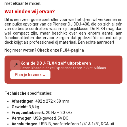
met elkaar te mixen.
Wat vinden wij ervan?
Dit is een zeer goeie controller voor wie het dj-en wil verkennen en
een puike opvolger van de Pioneer DJ DDJ-400, die op zich al één
van de beste controllers was in zijn prijsklasse. De FLX4 mag dan
wel compact zijn, maar beschikt over een enorm aantal aan
functionaliteiten die ervoor zorgen dat jij dezelfde sound uit je
deck krijgt als professioneel dj materiaal. Een echte aanrader!
Nog meer weten?
Check onze FLX4-pagina
Kom de DDJ-FLX4 zelf uitproberen
📍
Beschikbaar in onze Experience Store in Sint-Niklaas
Plan je bezoek →
Technische specificaties:
Afmetingen:
482 x 272 x 58 mm
Gewicht:
3,6 kg
Frequentiebereik:
20 Hz – 20 kHz
Vermogen:
USB-gevoed, 5V DC
Aansluitingen:
USB-B, hoofdtelefoon 1/4" & 1/8", RCA uit