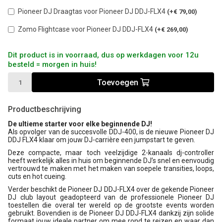
Pioneer DJ Draagtas voor Pioneer DJ DDJ-FLX4
(+€ 79,00)
Zomo Flightcase voor Pioneer DJ DDJ-FLX4
(+€ 269,00)
Dit product is in voorraad, dus op werkdagen voor 12u
besteld = morgen in huis!
Toevoegen
Productbeschrijving
De ultieme starter voor elke beginnende DJ!
Als opvolger van de succesvolle DDJ-400, is de nieuwe Pioneer DJ
DDJ FLX4 klaar om jouw DJ-carrière een jumpstart te geven.
Deze compacte, maar toch veelzijdige 2-kanaals dj-controller
heeft werkelijk alles in huis om beginnende DJ’s snel en eenvoudig
vertrouwd te maken met het maken van soepele transities, loops,
cuts en hot cueing.
Verder beschikt de Pioneer DJ DDJ-FLX4 over de gekende Pioneer
DJ club layout geadopteerd van de professionele Pioneer DJ
toestellen die overal ter wereld op de grootste events worden
gebruikt. Bovendien is de Pioneer DJ DDJ-FLX4 dankzij zijn solide
formaat jouw ideale partner om mee rond te reizen en waar dan