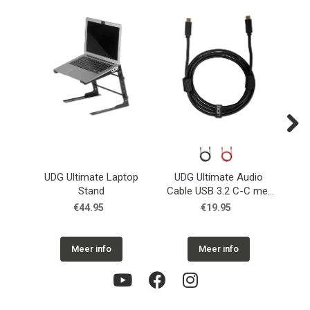
Next
UDG Ultimate Laptop
UDG Ultimate Audio
U
Stand
Cable USB 3.2 C-C met
Cab
rechte aansluiting
€44.95
€19.95
Meer info
Meer info