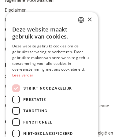
Algemene Voorwaarden
Disclaimer
×
Privacybeleid
Deze website maakt
Bestelling herroepen
DUTCH
gebruik van cookies.
Betalingsmiddelen
FRENCH
Deze website gebruikt cookies om de
Geschillen
gebruikerservaring te verbeteren. Door
ENGLISH
gebruik te maken van onze website geeft u
toestemming voor alle cookies in
Klantenservice
overeenstemming met ons cookiebeleid.
Lees verder
Service Center
Onze winkel
STRIKT NOODZAKELIJK
4.9 op 5 gescoord op Trustpilot
PRESTATIE
Koop je materiaal op afbetaling met Pro Gear Lease
TARGETING
Onze beloftes
FUNCTIONEEL
Gratis verzending naar jou thuis vanaf €49 in België en
NIET-GECLASSIFICEERD