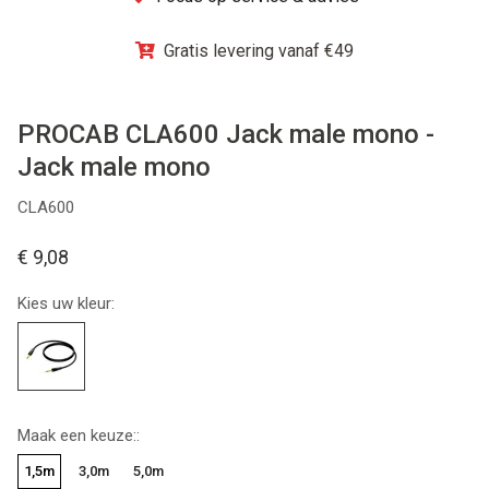
Winkel
Gratis levering vanaf €49
PROCAB CLA600 Jack male mono -
Jack male mono
CLA600
€ 9,08
Kies uw kleur:
Maak een keuze::
1,5m
3,0m
5,0m