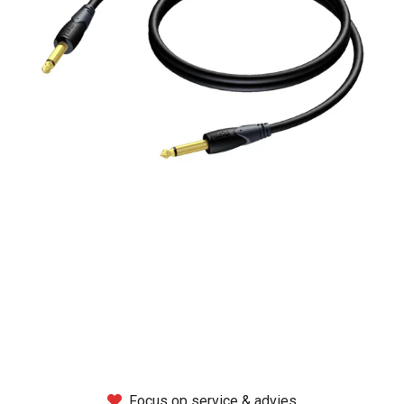
Montage
B-stock
Black Box
Projects
Over Pro Gear
Meer
New arrivals
B-stock
Pro Gear Lease
Focus op service & advies
Contact