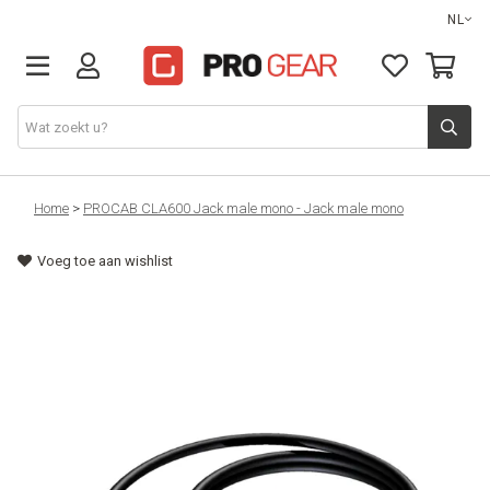
NL
DJ gear
Home
>
PROCAB CLA600 Jack male mono - Jack male mono
Voeg toe aan wishlist
Lights & effects
Sound
Opbergmateriaal
Kabels