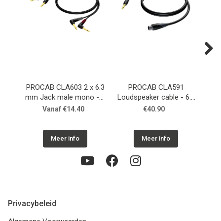
Next
PROCAB CLA603 2 x 6.3
PROCAB CLA591
mm Jack male mono - 2
Loudspeaker cable - 6.3
Lo
x 6.3 mm Jack male
mm Jack male - XLR
XLR
Vanaf €14.40
€40.90
mono angled
female
Meer info
Meer info
Privacybeleid