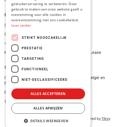
gebruikerservaring te verbeteren. Door
ENGLISH
gebruik te maken van onze website geeft u
Klantenservice
toestemming voor alle cookies in
overeenstemming met ons cookiebeleid.
Service Center
Lees verder
Onze winkel
STRIKT NOODZAKELIJK
4.9 op 5 gescoord op Trustpilot
PRESTATIE
Koop je materiaal op afbetaling met Pro Gear Lease
TARGETING
Onze beloftes
FUNCTIONEEL
Gratis verzending naar jou thuis vanaf €49 in België en
NIET-GECLASSIFICEERD
Nederland
Razendsnel advies
ALLES ACCEPTEREN
In voorraad? Volgende werkdag geleverd!
ALLES AFWIJZEN
© 2026 PRO GEAR - BE 0848 554 515 | Powered by
Tilroy
.
DETAILS WEERGEVEN