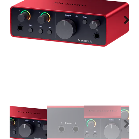
Montage
B-stock
Next
Black Box
Projects
Over Pro Gear
Meer
New arrivals
B-stock
Pro Gear Lease
Previous
Next
Contact