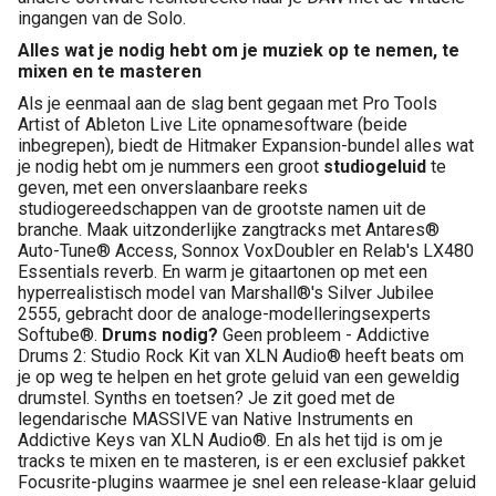
ingangen van de Solo.
Alles wat je nodig hebt om je muziek op te nemen, te
mixen en te masteren
Als je eenmaal aan de slag bent gegaan met Pro Tools
Artist of Ableton Live Lite opnamesoftware (beide
inbegrepen), biedt de Hitmaker Expansion-bundel alles wat
je nodig hebt om je nummers een groot
studiogeluid
te
geven, met een onverslaanbare reeks
studiogereedschappen van de grootste namen uit de
branche. Maak uitzonderlijke zangtracks met Antares®
Auto-Tune® Access, Sonnox VoxDoubler en Relab's LX480
Essentials reverb. En warm je gitaartonen op met een
hyperrealistisch model van Marshall®'s Silver Jubilee
2555, gebracht door de analoge-modelleringsexperts
Softube®.
Drums nodig?
Geen probleem - Addictive
Drums 2: Studio Rock Kit van XLN Audio® heeft beats om
je op weg te helpen en het grote geluid van een geweldig
drumstel. Synths en toetsen? Je zit goed met de
legendarische MASSIVE van Native Instruments en
Addictive Keys van XLN Audio®. En als het tijd is om je
tracks te mixen en te masteren, is er een exclusief pakket
Focusrite-plugins waarmee je snel een release-klaar geluid