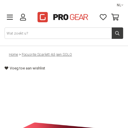
NL
DJ gear
Home
>
Focusrite Scarlett 4d gen SOLO
Voeg toe aan wishlist
Lights & effects
Sound
Opbergmateriaal
Kabels