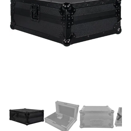
Montage
B-stock
Next
Black Box
Projects
Over Pro Gear
Meer
New arrivals
B-stock
Pro Gear Lease
Previous
Next
Contact