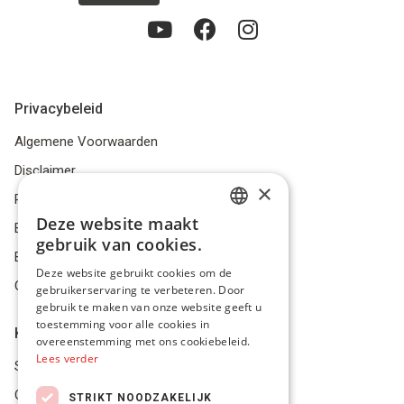
Privacybeleid
Algemene Voorwaarden
Disclaimer
×
Privacybeleid
Deze website maakt
Bestelling herroepen
DUTCH
gebruik van cookies.
Betalingsmiddelen
FRENCH
Deze website gebruikt cookies om de
Geschillen
gebruikerservaring te verbeteren. Door
ENGLISH
gebruik te maken van onze website geeft u
toestemming voor alle cookies in
Klantenservice
overeenstemming met ons cookiebeleid.
Lees verder
Service Center
Onze winkel
STRIKT NOODZAKELIJK